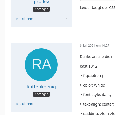
prodev
Leider taugt der CS
Anfänger
Reaktionen
9
6. Juli 2021 um 14:27
Danke an alle die m
basti1012:
> figcaption {
> color: white;
Rattenkoenig
> font-style: italic;
Anfänger
> text-align: center;
Reaktionen
1
> padding: .4em .