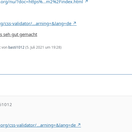
.w3.org/nu/?doc=https%…m2%2Findex.html
org/css-validator/…arning=&lang=de
les seh gut gemacht
zt von
basti1012
(
5. Juli 2021 um 19:28
)
ti1012
3.org/css-validator/…arning=&lang=de