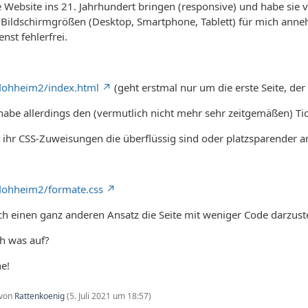
e Website ins 21. Jahrhundert bringen (responsive) und habe sie
n Bildschirmgrößen (Desktop, Smartphone, Tablett) für mich ann
nst fehlerfrei.
/flohheim2/index.html
(geht erstmal nur um die erste Seite, der
habe allerdings den (vermutlich nicht mehr sehr zeitgemäßen) Ti
et ihr CSS-Zuweisungen die überflüssig sind oder platzsparende
/flohheim2/formate.css
auch einen ganz anderen Ansatz die Seite mit weniger Code darzu
ch was auf?
e!
 von
Rattenkoenig
(
5. Juli 2021 um 18:57
)