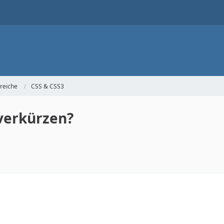
reiche
CSS & CSS3
verkürzen?