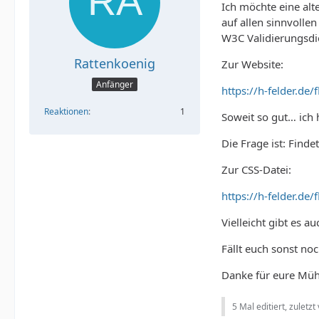
Ich möchte eine alt
auf allen sinnvolle
W3C Validierungsdie
Rattenkoenig
Zur Website:
Anfänger
https://h-felder.de
Reaktionen
1
Soweit so gut… ich 
Die Frage ist: Find
Zur CSS-Datei:
https://h-felder.de
Vielleicht gibt es 
Fällt euch sonst no
Danke für eure Müh
5 Mal editiert, zuletzt