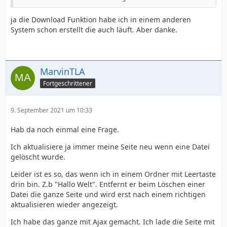
downloaden kann.
ja die Download Funktion habe ich in einem anderen
Wie hast du das vor?
System schon erstellt die auch läuft. Aber danke.
Was für Dateien sollen das sein?
Du musst dir da schon überlegen wie es mit dem
Download laufen soll.
MarvinTLA
Fortgeschrittener
Zb über eine download.php?downloadfile=name
oder,oder,oder
9. September 2021 um 10:33
Hab da noch einmal eine Frage.
Ich aktualisiere ja immer meine Seite neu wenn eine Datei
gelöscht wurde.
Leider ist es so, das wenn ich in einem Ordner mit Leertaste
drin bin. Z.b "Hallo Welt". Entfernt er beim Löschen einer
Datei die ganze Seite und wird erst nach einem richtigen
aktualisieren wieder angezeigt.
Ich habe das ganze mit Ajax gemacht. Ich lade die Seite mit