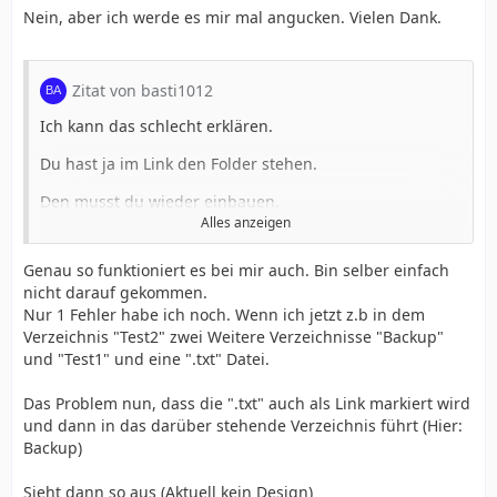
Nein, aber ich werde es mir mal angucken. Vielen Dank.
Zitat von basti1012
Ich kann das schlecht erklären.
Du hast ja im Link den Folder stehen.
Den musst du wieder einbauen.
Alles anzeigen
Ungefähr so
Genau so funktioniert es bei mir auch. Bin selber einfach
Code
nicht darauf gekommen.
Nur 1 Fehler habe ich noch. Wenn ich jetzt z.b in dem
Verzeichnis "Test2" zwei Weitere Verzeichnisse "Backup"
und "Test1" und eine ".txt" Datei.
echo "<a href='index.php?folder=$datei/$aus
Das Problem nun, dass die ".txt" auch als Link markiert wird
und dann in das darüber stehende Verzeichnis führt (Hier:
Dann sollte aber vorher getestet werden, ob es
Backup)
§_GET['folder'] überhaupt gibt.
Sieht dann so aus (Aktuell kein Design)