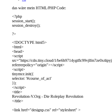
das wäre mein HTML/PHP Code:
<?php
session_start();
session_destroy();
?>
<!DOCTYPE html5>
<html>
<head>
<script
src="https://cdn.tiny.cloud/1/be6h9714ygtflc99vjlfm7ze0x4i
referrerpolicy="origin"></script>
<script>
tinymce.init({
selector: '#course_of_act'
});
</script>
<title>
Revolution-V.Org - Die Roleplay Revolution
</title>
<link href="designp.css" rel="stylesheet" >