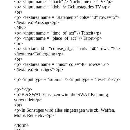
<p> <input name = "nach" /> Nachname des TV</p>
<p> <input name = "dob" /> Geburstag des TV</p>
<br>
<p> <textarea name = "statements" cols="40" rows="5">
</textarea>Aussage</p>
</div>
<p> <input name = "time_of_act" />Tatzeit</p>
<p> <input name = "place_of_act" />Tatort</p>
<br>
<p> <textarea id = "course_of_act" cols="40" rows="5">
</textarea>Tathergang</p>
<br>
<p> <textarea name = "misc" cols="40" rows="5">
</textarea>Sonstiges*</p>
<p><input type = "submit" /><input type = "reset" /></p>
<p>*</p>
<p>Bei SWAT Einsätzen wird die SWAT-Kennung
verwendet</p>
<br>
<p>In Sonstiges wird alles eingetragen wie zb. Waffen,
Motiv, Reue etc. </p>
</form>