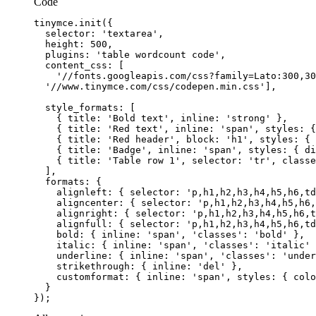
Code
});