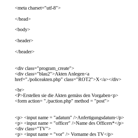
<meta charset="utf-8">
</head>
<body>
<header>
</header>
<div class="program_create">
<div class="blau2">Akten Anlegen<a
href="./policeakten.php" class="ROT2">X</a></div>
<br>
<P>Erstellen sie die Akten gemäss den Vorgaben<p>
<form action= "./paction.php" method = "post">
<p> <input name = "adatum" />Anfertigungsdatum</p>
<p> <input name = "officer" />Name des Officers*</p>
<div class="TV">
<p> <input name = "vor" /> Vorname des TV</p>