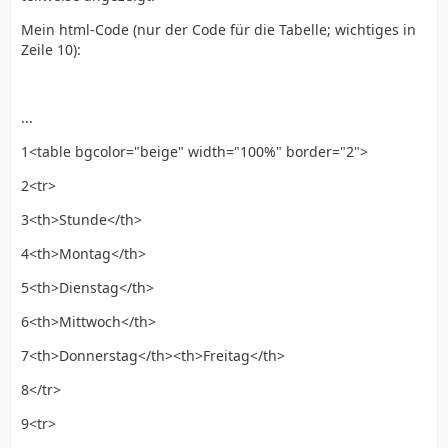
Mein html-Code (nur der Code für die Tabelle; wichtiges in
Zeile 10):
...
1<table bgcolor="beige" width="100%" border="2">
2<tr>
3<th>Stunde</th>
4<th>Montag</th>
5<th>Dienstag</th>
6<th>Mittwoch</th>
7<th>Donnerstag</th><th>Freitag</th>
8</tr>
9<tr>