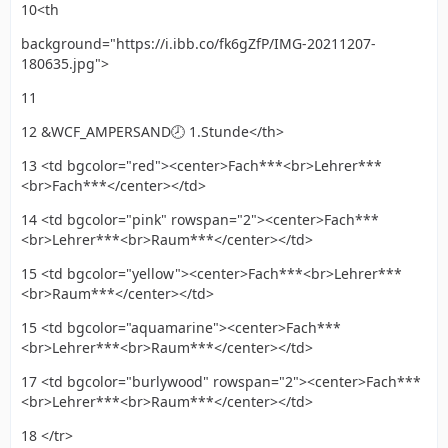
10<th
background="https://i.ibb.co/fk6gZfP/IMG-20211207-
180635.jpg">
11
12 &WCF_AMPERSAND🕗 1.Stunde</th>
13 <td bgcolor="red"><center>Fach***<br>Lehrer***
<br>Fach***</center></td>
14 <td bgcolor="pink" rowspan="2"><center>Fach***
<br>Lehrer***<br>Raum***</center></td>
15 <td bgcolor="yellow"><center>Fach***<br>Lehrer***
<br>Raum***</center></td>
15 <td bgcolor="aquamarine"><center>Fach***
<br>Lehrer***<br>Raum***</center></td>
17 <td bgcolor="burlywood" rowspan="2"><center>Fach***
<br>Lehrer***<br>Raum***</center></td>
18 </tr>