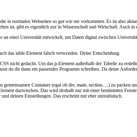
 die in normalen Webseiten so gut wie nie vorkommen. Es ist also aktuel
ehen ist, gibt es eigentlich nur in Wissenschaft und Wirtschaft. Auch in
n einer Universität entwickelt, um Daten digital zwischen Universität
 auch das table-Element falsch verwenden. Deine Entscheidung.
 nicht gedacht. Um das p-Element außerhalb der Tabelle zu erstellen
sst du dir dann ein passendes Programm schreiben. Da deine Anforderun
 gemeinsamen Container (egal ob div, main, section, ...) zu packen un
Element dazwischen. Das wird deshalb nur mit einer bestimmten Fenster
d deinen Einstellungen. Das erscheint mir eher unrealistisch.