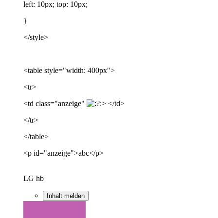
left: 10px; top: 10px;
}
</style>
<table style="width: 400px">
<tr>
<td class="anzeige"
> </td>
</tr>
</table>
<p id="anzeige">abc</p>
LG hb
Inhalt melden