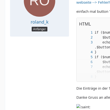
webseite --> Fehler
einfach mal button 
roland_k
HTML
Anfänger
    echo
    ech
Die Einträge in der 
Danke Gruss an all