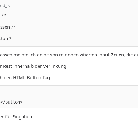
and_k
 ??
ssen ??
tton ?
lossen meinte ich deine von mir oben zitierten input-Zeilen, die d
r Rest innerhalb der Verlinkung.
ch den HTML Button-Tag:
></button>
er für Eingaben.