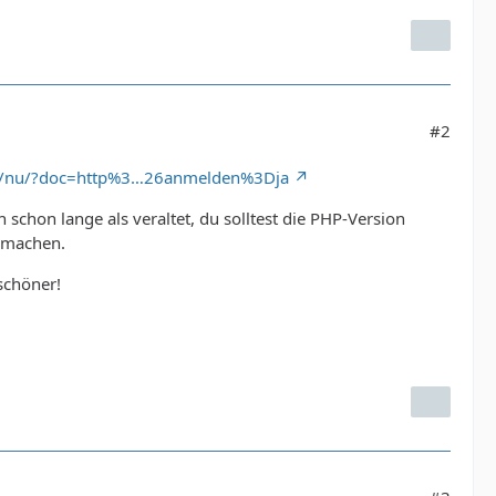
#2
org/nu/?doc=http%3…26anmelden%3Dja
 schon lange als veraltet, du solltest die PHP-Version
u machen.
schöner!