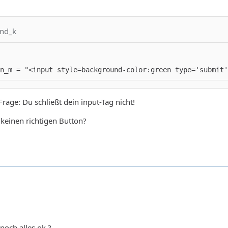
and_k
/table>';
n_m = "<input style=background-color:green type='submit'
rage: Du schließt dein input-Tag nicht!
keinen richtigen Button?
noch alles ok ?