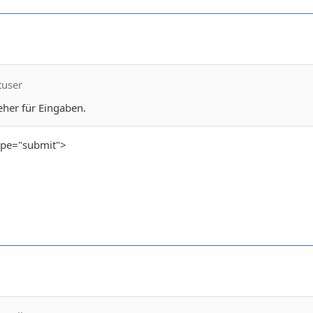
tuser
 eher für Eingaben.
type="submit">