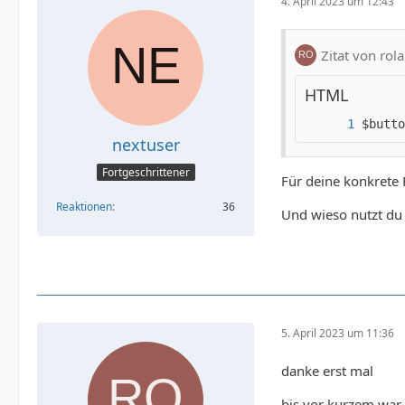
4. April 2023 um 12:43
Zitat von rol
echo '<
HTML
$butto
nextuser
Fortgeschrittener
Für deine konkrete F
Reaktionen
36
Und wieso nutzt du 
5. April 2023 um 11:36
danke erst mal
bis vor kurzem war 