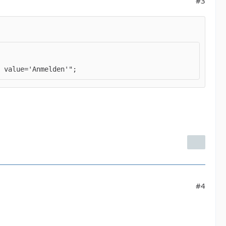
#3
 value='Anmelden'";
#4