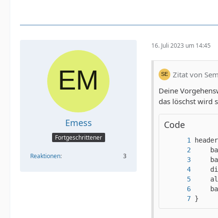
  </bod
16. Juli 2023 um 14:45
Zitat von Se
Deine Vorgehensw
das löschst wird 
Emess
Code
Fortgeschrittener
Reaktionen
3
}