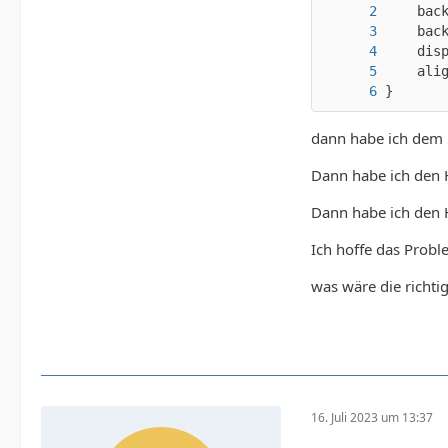
  </bod
}
dann habe ich dem H
Dann habe ich den H
Dann habe ich den H
Ich hoffe das Prob
was wäre die richt
16. Juli 2023 um 13:37