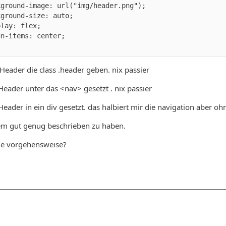
y>
eader die class .header geben. nix passier
eader unter das <nav> gesetzt . nix passier
eader in ein div gesetzt. das halbiert mir die navigation aber ohn
lem gut genug beschrieben zu haben.
ige vorgehensweise?