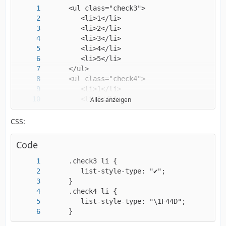
Alles anzeigen
CSS:
      </ul>
Code
      }