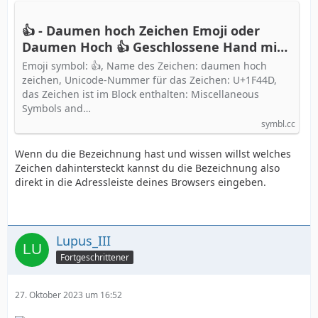
👍 - Daumen hoch Zeichen Emoji oder
Daumen Hoch 👍 Geschlossene Hand mit
den Fingern aus der Kategorie 🙏
Emoji symbol: 👍, Name des Zeichen: daumen hoch
Menschen & Körper, Unicode-Nummer:
zeichen, Unicode-Nummer für das Zeichen: U+1F44D,
U+1F44D 📖 Bedeutung erfahren und ✂
das Zeichen ist im Block enthalten: Miscellaneous
Symbols and…
Symbol kopieren
symbl.cc
Wenn du die Bezeichnung hast und wissen willst welches
Zeichen dahintersteckt kannst du die Bezeichnung also
direkt in die Adressleiste deines Browsers eingeben.
Lupus_III
Fortgeschrittener
27. Oktober 2023 um 16:52