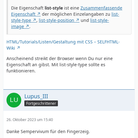
Die Eigenschaft
list-style
ist eine
Zusammenfassende
Eigenschaft
der möglichen Einzelangaben zu
list-
style-type
,
list-style-position
und
list-style-
image
.
HTML/Tutorials/Listen/Gestaltung mit CSS – SELFHTML-
Wiki
Anscheinend streikt der Browser wenn Du nur eine
Eigenschaft an gibst. Mit list-style-type sollte es
funktionieren.
Lupus_III
Fortgeschrittener
26. Oktober 2023 um 15:40
Danke Sempervivum für den Fingerzeig.