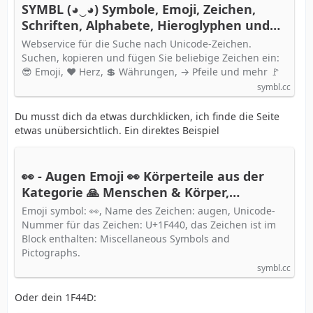
SYMBL (◕‿◕) Symbole, Emoji, Zeichen,
Schriften, Alphabete, Hieroglyphen und
der gesamte Unicode
Webservice für die Suche nach Unicode-Zeichen.
Suchen, kopieren und fügen Sie beliebige Zeichen ein:
😎 Emoji, ❤ Herz, 💲 Währungen, → Pfeile und mehr 🚩
symbl.cc
Du musst dich da etwas durchklicken, ich finde die Seite
etwas unübersichtlich. Ein direktes Beispiel
👀 - Augen Emoji 👀 Körperteile aus der
Kategorie 🙏 Menschen & Körper,
Unicode-Nummer: U+1F440 📖 Bedeutung
Emoji symbol: 👀, Name des Zeichen: augen, Unicode-
erfahren und ✂ Symbol kopieren
Nummer für das Zeichen: U+1F440, das Zeichen ist im
Block enthalten: Miscellaneous Symbols and
Pictographs.
symbl.cc
Oder dein 1F44D: