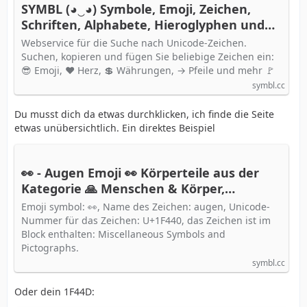
SYMBL (◕‿◕) Symbole, Emoji, Zeichen,
Schriften, Alphabete, Hieroglyphen und
der gesamte Unicode
Webservice für die Suche nach Unicode-Zeichen.
Suchen, kopieren und fügen Sie beliebige Zeichen ein:
😎 Emoji, ❤ Herz, 💲 Währungen, → Pfeile und mehr 🚩
symbl.cc
Du musst dich da etwas durchklicken, ich finde die Seite
etwas unübersichtlich. Ein direktes Beispiel
👀 - Augen Emoji 👀 Körperteile aus der
Kategorie 🙏 Menschen & Körper,
Unicode-Nummer: U+1F440 📖 Bedeutung
Emoji symbol: 👀, Name des Zeichen: augen, Unicode-
erfahren und ✂ Symbol kopieren
Nummer für das Zeichen: U+1F440, das Zeichen ist im
Block enthalten: Miscellaneous Symbols and
Pictographs.
symbl.cc
Oder dein 1F44D: