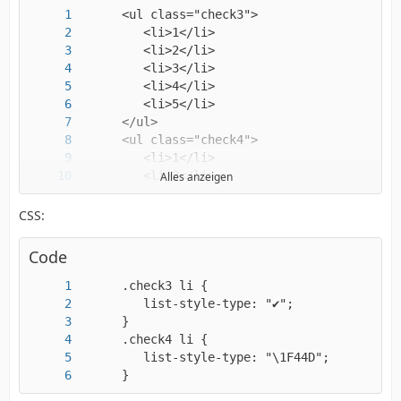
Alles anzeigen
CSS:
      </ul>
Code
      }