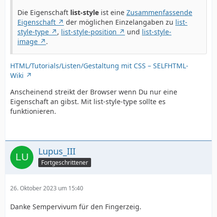
Die Eigenschaft
list-style
ist eine
Zusammenfassende
Eigenschaft
der möglichen Einzelangaben zu
list-
style-type
,
list-style-position
und
list-style-
image
.
HTML/Tutorials/Listen/Gestaltung mit CSS – SELFHTML-
Wiki
Anscheinend streikt der Browser wenn Du nur eine
Eigenschaft an gibst. Mit list-style-type sollte es
funktionieren.
Lupus_III
Fortgeschrittener
26. Oktober 2023 um 15:40
Danke Sempervivum für den Fingerzeig.