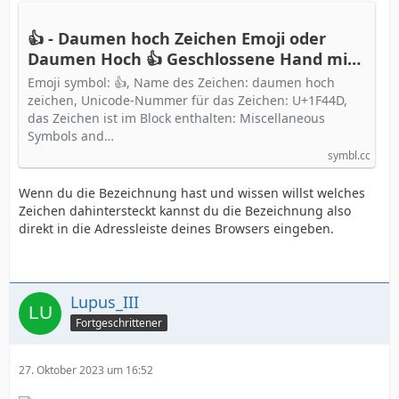
👍 - Daumen hoch Zeichen Emoji oder
Daumen Hoch 👍 Geschlossene Hand mit
den Fingern aus der Kategorie 🙏
Emoji symbol: 👍, Name des Zeichen: daumen hoch
Menschen & Körper, Unicode-Nummer:
zeichen, Unicode-Nummer für das Zeichen: U+1F44D,
U+1F44D 📖 Bedeutung erfahren und ✂
das Zeichen ist im Block enthalten: Miscellaneous
Symbols and…
Symbol kopieren
symbl.cc
Wenn du die Bezeichnung hast und wissen willst welches
Zeichen dahintersteckt kannst du die Bezeichnung also
direkt in die Adressleiste deines Browsers eingeben.
Lupus_III
Fortgeschrittener
27. Oktober 2023 um 16:52