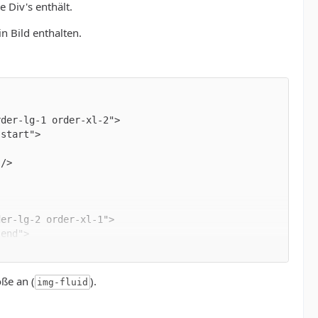
 Div's enthält.
n Bild enthalten.
öße an (
).
img-fluid