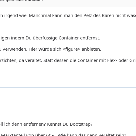
ich irgend wie. Manchmal kann man den Pelz des Bären nicht wa
igen indem Du überfüssige Container entfernst.
u verwenden. Hier würde sich <figure> anbieten.
zichten, da veraltet. Statt dessen die Container mit Flex- oder G
ll ich denn entfernen? Kennst Du Bootstrap?
 Marktanteil von über 60%. Wie kann das dann veraltet sein?