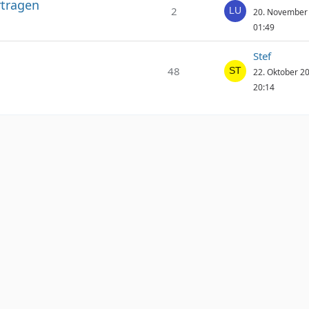
rtragen
2
20. November
01:49
Stef
48
22. Oktober 2
20:14