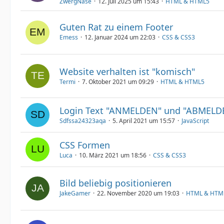
ZwergNase
12. Juli 2025 um 15:43
HTML & HTML5
Guten Rat zu einem Footer
Emess
12. Januar 2024 um 22:03
CSS & CSS3
Website verhalten ist "komisch"
Termi
7. Oktober 2021 um 09:29
HTML & HTML5
Login Text "ANMELDEN" und "ABMELD
Sdfssa24323aqa
5. April 2021 um 15:57
JavaScript
CSS Formen
Luca
10. März 2021 um 18:56
CSS & CSS3
Bild beliebig positionieren
JakeGamer
22. November 2020 um 19:03
HTML & HTM