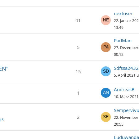
nextuser
41
22. Januar 20
13:49
PadMan
5
27. Dezember
00:12
EN"
Sdfssa2432
15
5. April 2021 
AndreasB
1
10. März 2021
Semperviv
2
22. November
L5
20:55
Luduwanda