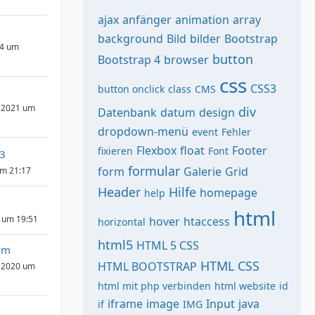
ajax
anfänger
animation
array
background
Bild
bilder
Bootstrap
24 um
button
Bootstrap 4
browser
css
CSS3
button onclick
class
CMS
 2021 um
div
Datenbank
datum
design
dropdown-menü
event
Fehler
Flexbox
float
Footer
fixieren
Font
3
formular
form
Galerie
Grid
um 21:17
Header
Hilfe
homepage
help
html
 um 19:51
hover
htaccess
horizontal
html5
HTML 5 CSS
um
HTML CSS
HTML BOOTSTRAP
 2020 um
html mit php verbinden
html website
id
iframe
image
Input
java
if
IMG