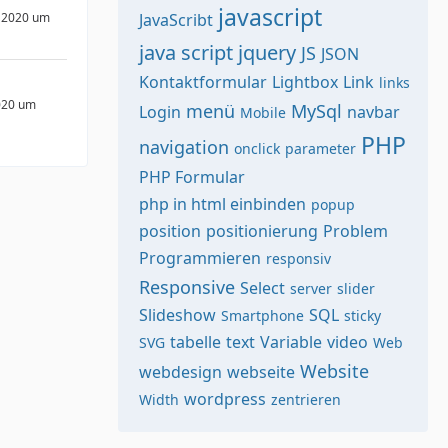
javascript
 2020 um
JavaScribt
java script
jquery
JS
JSON
Kontaktformular
Lightbox
Link
links
020 um
menü
MySql
Login
navbar
Mobile
PHP
navigation
onclick
parameter
PHP Formular
php in html einbinden
popup
position
positionierung
Problem
Programmieren
responsiv
Responsive
Select
server
slider
Slideshow
SQL
Smartphone
sticky
tabelle
text
Variable
video
SVG
Web
Website
webdesign
webseite
wordpress
Width
zentrieren