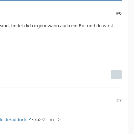
#6
 sind, findet dich irgendwann auch ein Bot und du wirst
#7
e.de/addurl/
</a><!-- m -->