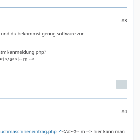
#3
os und du bekommst genug software zur
/html/anmeldung.php?
t=1</a><!-- m -->
#4
/suchmaschineneintrag.php
</a><!-- m --> hier kann man