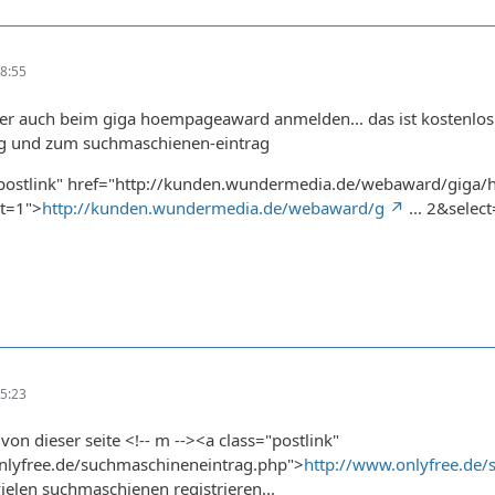
8:55
ber auch beim giga hoempageaward anmelden... das ist kostenl
g und zum suchmaschienen-eintrag
="postlink" href="http://kunden.wundermedia.de/webaward/giga
t=1">
http://kunden.wundermedia.de/webaward/g
... 2&selec
5:23
von dieser seite <!-- m --><a class="postlink"
nlyfree.de/suchmaschineneintrag.php">
http://www.onlyfree.de
vielen suchmaschienen registrieren...