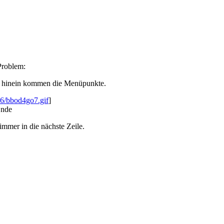
Problem:
nen hinein kommen die Menüpunkte.
906/bbod4go7.gif
]
.Ende
immer in die nächste Zeile.