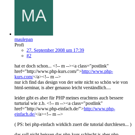
maulepan
Profi
27. September 2008 um 17:39
#2
hat er doch schon... <!-- m --><a class="postlink"
href="http://www.php-kurs.com/">
http://www.php-
kurs.com/
</a><!-- m -->
nur ich find das design von der seite nicht so schön wie von
html-seminar, is aber genauso leicht verständlich....
leider gibt es aber für PHP meines erachtens auch bessere
turturial wie z.b. <!-- m --><a class="postlink"
href="http://www.php-einfach.de/">
http://www.php-
einfach.de/
</a><!-- m -->
( PS: bei php-einfach wirklich zuert die tutorial durchlesen... )
das soll nicht heissen das php-kurs schlecht is aber php-