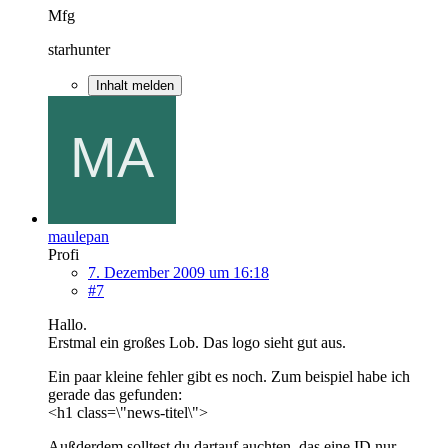
Mfg
starhunter
Inhalt melden
maulepan
Profi
7. Dezember 2009 um 16:18
#7
Hallo.
Erstmal ein großes Lob. Das logo sieht gut aus.
Ein paar kleine fehler gibt es noch. Zum beispiel habe ich
gerade das gefunden:
<h1 class=\"news-titel\">
Außderdem solltest du dartauf auchten, das eine ID nur