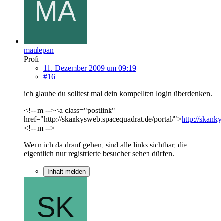
maulepan
Profi
11. Dezember 2009 um 09:19
#16
ich glaube du solltest mal dein kompellten login überdenken.
<!-- m --><a class="postlink"
href="http://skankysweb.spacequadrat.de/portal/">
http://skank
<!-- m -->
Wenn ich da drauf gehen, sind alle links sichtbar, die
eigentlich nur registrierte besucher sehen dürfen.
Inhalt melden