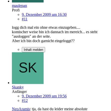
maulepan
Profi
9. Dezember 2009 um 16:30
#11
logg dich mal ein ohne etwas einzugeben....
komischer weise bin ich dannach im mereich... es steht
"ausloggen" an der seite.
Aber ich bin doch garnicht eingeloggt??
Inhalt melden
Skanky
Anfänger
9. Dezember 2009 um 19:56
#12
NeoAramis
: tja, da hast du leider meine absolute