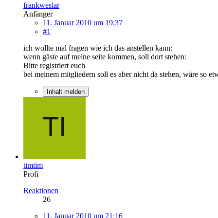
frankweslar
Anfänger
11. Januar 2010 um 19:37
#1
ich wollte mal fragen wie ich das anstellen kann:
wenn gäste auf meine seite kommen, soll dort stehen:
Bitte registriert euch
bei meinem mitgliedern soll es aber nicht da stehen, wäre so e
Inhalt melden
timtim
Profi
Reaktionen
26
11. Januar 2010 um 21:16