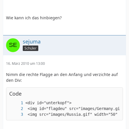
Wie kann ich das hinbiegen?
sejuma
</html>
Schüler
16. März 2010 um 13:00
Nimm die rechte Flagge an den Anfang und verzichte auf
den Div:
Code
 <img src="images/Russia.gif" width="50" heig