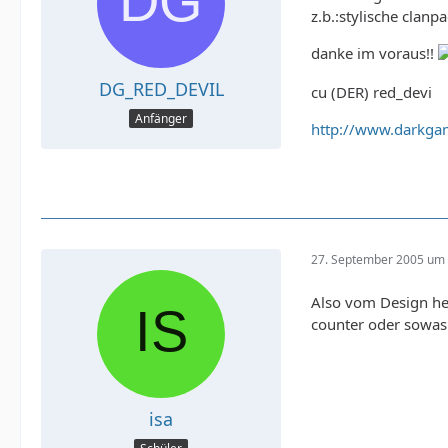
z.b.:stylische cla
danke im voraus!!
DG_RED_DEVIL
cu (DER) red_devi
Anfänger
http://www.darkgam
27. September 2005 um 
Also vom Design he
counter oder sowas 
isa