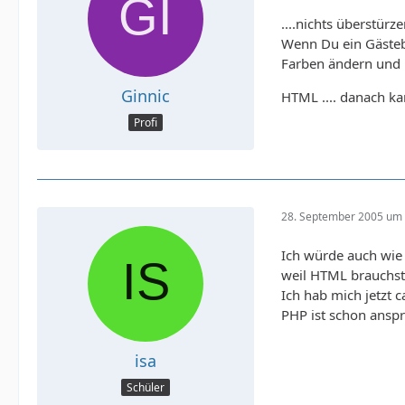
....nichts überstür
Wenn Du ein Gästebu
Farben ändern und 
Ginnic
HTML .... danach ka
Profi
28. September 2005 um 
Ich würde auch wie 
weil HTML brauchst 
Ich hab mich jetzt 
PHP ist schon ansp
isa
Schüler