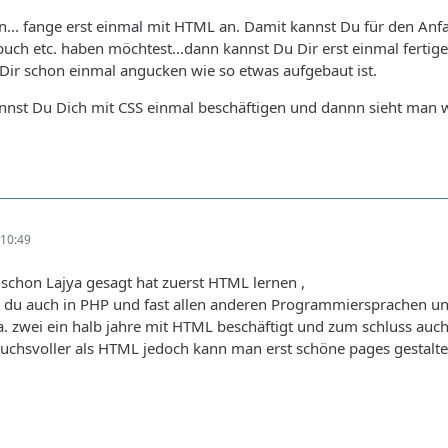
zen... fange erst einmal mit HTML an. Damit kannst Du für den An
ch etc. haben möchtest...dann kannst Du Dir erst einmal fertige 
Dir schon einmal angucken wie so etwas aufgebaut ist.
nnst Du Dich mit CSS einmal beschäftigen und dannn sieht man we
10:49
schon Lajya gesagt hat zuerst HTML lernen ,
du auch in PHP und fast allen anderen Programmiersprachen und a
ca. zwei ein halb jahre mit HTML beschäftigt und zum schluss auc
ruchsvoller als HTML jedoch kann man erst schöne pages gestalt