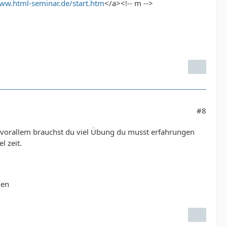
www.html-seminar.de/start.htm
</a><!-- m -->
#8
 vorallem brauchst du viel Übung du musst erfahrungen
l zeit.
hen