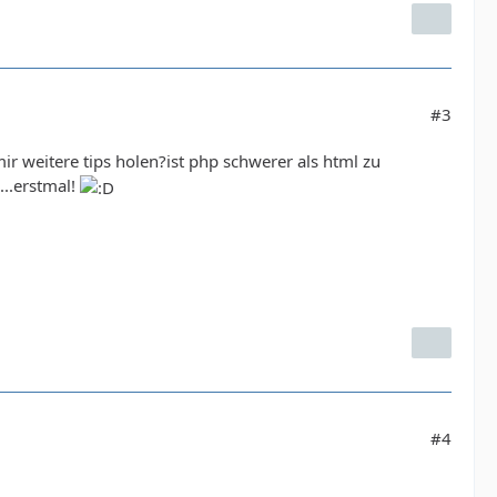
#3
mir weitere tips holen?ist php schwerer als html zu
...erstmal!
#4