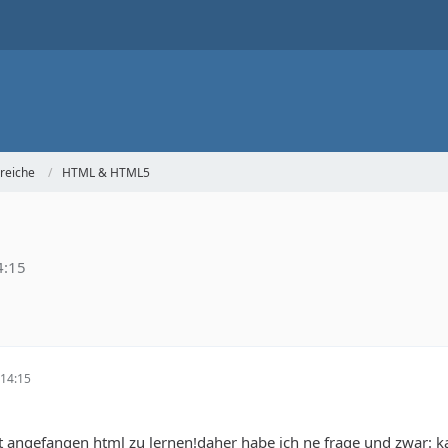
reiche
HTML & HTML5
4:15
14:15
t angefangen html zu lernen!daher habe ich ne frage und zwar: k