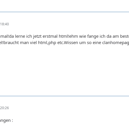
18:40
mal!da lerne ich jetzt erstmal html!ehm wie fange ich da am best
viel!braucht man viel html,php etc.Wissen um so eine clanhomepag
20:26
angen :