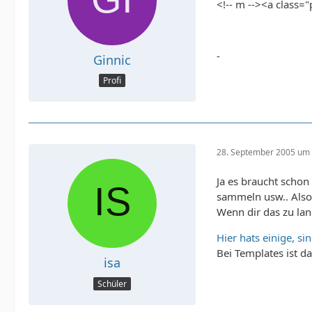
<!-- m --><a class=
-
Ginnic
Profi
28. September 2005 um 
Ja es braucht scho
sammeln usw.. Also 
Wenn dir das zu lan
Hier hats einige, si
Bei Templates ist d
isa
Schüler