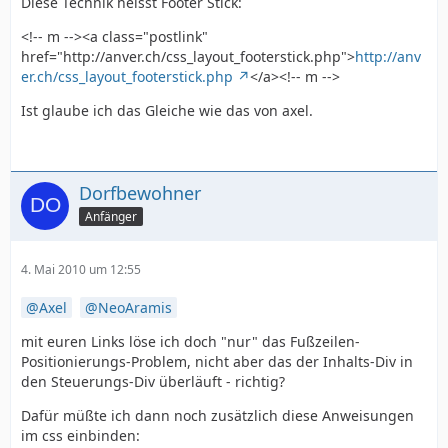
Diese Technik heisst Footer Stick:
<!-- m --><a class="postlink"
href="http://anver.ch/css_layout_footerstick.php">
http://anv
er.ch/css_layout_footerstick.php
</a><!-- m -->
Ist glaube ich das Gleiche wie das von axel.
Dorfbewohner
Anfänger
4. Mai 2010 um 12:55
Axel
NeoAramis
mit euren Links löse ich doch "nur" das Fußzeilen-
Positionierungs-Problem, nicht aber das der Inhalts-Div in
den Steuerungs-Div überläuft - richtig?
Dafür müßte ich dann noch zusätzlich diese Anweisungen
im css einbinden: