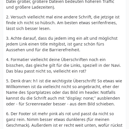
Datei größer, größere Dateien bedeuten höheren Traffic
und größere Ladezeiten).
  border-top:2px solid black;}
2. Versuch vielleicht mal eine andere Schrift, die jetzige ist
finde ich nicht so hübsch. Am besten etwas serifenfreies,
lässt sich besser lesen.
3. Achte darauf, dass du jedem img ein alt und möglichst
jedem Link einen title mitgibst, ist ganz schön fürs
Aussehen und für die Barrierefreiheit.
4. Formatier vielleicht deine Überschriften noch ein
bisschen, das gleiche gilt für die Links, speziell in der Navi.
Das blau passt nicht so, vielleicht ein rot?
5. Denk dran: h1 ist die wichtigste Überschrift! So etwas wie
Willkommen ist da vielleicht nicht so angebracht, eher der
Name des Sportplatzes oder das Bild im header. Notfalls
kannst du die Schrift auch mit "display: none;" ausblenden
oder - für Screenreader besser - aus dem Bild schieben.
6. Der Footer sit mehr pink als rot und passt da nicht so
ganz rein. Nimm besser etwas dunkleres (für meinen
Geschmack). Außerdem ist er recht weit unten, wofür rückst