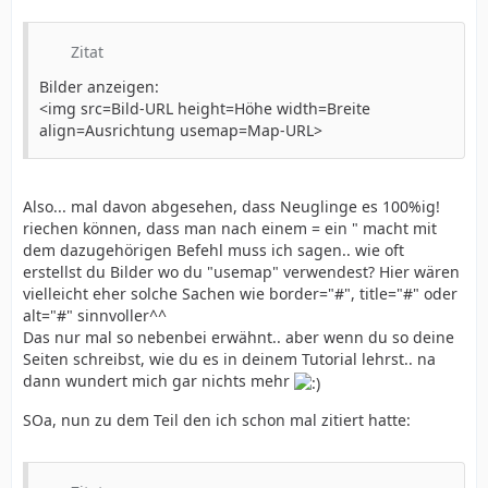
<title>Ihr Titel</title>
Überschrift:
Zitat
<head>Ihre Überschrift</head>
Hauptteil:
Bilder anzeigen:
<body>Ihr Hauptteil</body>
<img src=Bild-URL height=Höhe width=Breite
align=Ausrichtung usemap=Map-URL>
Also... mal davon abgesehen, dass Neuglinge es 100%ig!
riechen können, dass man nach einem = ein " macht mit
dem dazugehörigen Befehl muss ich sagen.. wie oft
erstellst du Bilder wo du "usemap" verwendest? Hier wären
vielleicht eher solche Sachen wie border="#", title="#" oder
alt="#" sinnvoller^^
Das nur mal so nebenbei erwähnt.. aber wenn du so deine
Seiten schreibst, wie du es in deinem Tutorial lehrst.. na
dann wundert mich gar nichts mehr
SOa, nun zu dem Teil den ich schon mal zitiert hatte: