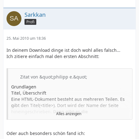
Sarkkan
Profi
25. Mai 2010 um 18:36
In deinem Download dinge ist doch wohl alles falsch...
Ich zitiere einfach mal den ersten Abschnitt:
Zitat von &quot;philipp e.&quot;
Grundlagen
Titel, Überschrift
Eine HTML-Dokument besteht aus mehreren Teilen. Es
gibt den Titel(<title>). Dort wird der Name der Seite
hineingeschrieben.
Dann gibt es die
Alles anzeigen
Überschrift(<head>). Dies ist eine einfache Ausgabe,
die aber als Überschrift dient.
Der Hauptteil, auch Body
gennant, ist der größte Teil der Seite(<body>).
Oder auch besonders schön fand ich:
Titel: