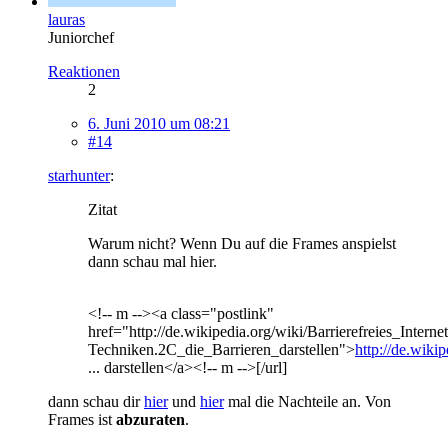
lauras
Juniorchef
Reaktionen
2
6. Juni 2010 um 08:21
#14
starhunter
:
Zitat
Warum nicht? Wenn Du auf die Frames anspielst
dann schau mal hier.
<!-- m --><a class="postlink"
href="http://de.wikipedia.org/wiki/Barrierefreies_Internet
Techniken.2C_die_Barrieren_darstellen">
http://de.wikip
... darstellen</a><!-- m -->[/url]
dann schau dir
hier
und
hier
mal die Nachteile an. Von
Frames ist
abzuraten
.