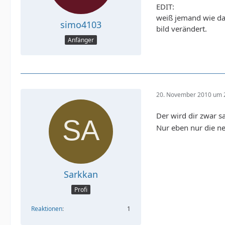
EDIT:
weiß jemand wie da
simo4103
bild verändert.
Anfänger
20. November 2010 um 
Der wird dir zwar s
Nur eben nur die n
Sarkkan
Profi
Reaktionen
1