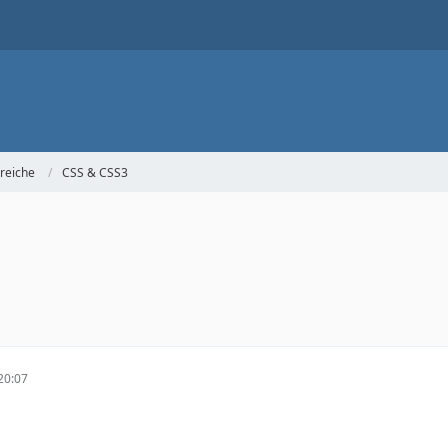
reiche
CSS & CSS3
20:07