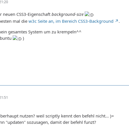
21:20
er neuen CSS3-Eigenschaft
background-size
besten mal die
w3c Seite an, im Bereich CSS3-Background
.
 mein gesamtes System um zu krempeln^^
Ubuntu
)
21:51
erhaupt nutzen? weil scriptly kennt den befehl nicht... )=
nn "updaten" sozusagen, damit der befehl funzt?