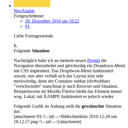
NeoAramis
Fortgeschrittener
28. Dezember 2010 um 18:22
#1
Liebe Forengemeinde
1.
Folgende
Situation
:
Nachträglich habe ich an meinem neuen
Projekt
die
Navigation überarbeitet und gleichzeitig ein Dropdown-Menü
mit CSS implentiert. Das Dropdwon-Menü funktioniert
soweit, nun aber verhält sich das Layout jetzt sehr
merkwürdig, denn der Container subbar (div#subbar)
"verschwindet" manchmal je nach Browser und Situation.
Beispielsweise im Mozilla Firefox bleibt das Element immer
weg. Lokal, mit XAMPP, funktioniert es jedoch wieder.
Folgende Grafik im Anhang stellt die
gewünschte
Situation
dar:
[attachment=0]<!-- ia0 -->Bildschirmfoto 2010-12-28 um
18.12.57.png<!-- ia0 -->[/attachment]