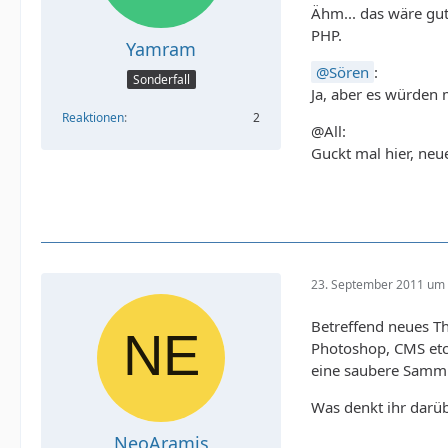
Ähm... das wäre gu
PHP.
Yamram
Sören
:
Sonderfall
Ja, aber es würden
Reaktionen
2
@All:
Guckt mal hier, neue
23. September 2011 um 
Betreffend neues T
Photoshop, CMS etc.
eine saubere Samml
Was denkt ihr darü
NeoAramis