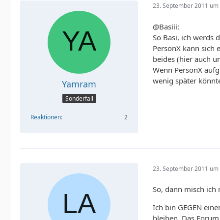
23. September 2011 um 
@Basiii:
So Basi, ich werds 
PersonX kann sich e
beides (hier auch un
Wenn PersonX aufgru
wenig später könnte
Yamram
Sonderfall
Reaktionen
2
23. September 2011 um 
So, dann misch ich 
Ich bin GEGEN einen
bleiben. Das Forum 