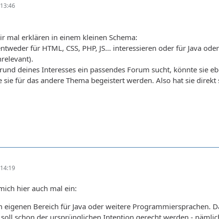
13:46
dir mal erklären in einem kleinen Schema:
ntweder für HTML, CSS, PHP, JS... interessieren oder für Java oder
relevant).
nd deines Interesses ein passendes Forum sucht, könnte sie ebenf
 sie für das andere Thema begeistert werden. Also hat sie direkt 
14:19
mich hier auch mal ein:
 eigenen Bereich für Java oder weitere Programmiersprachen. Da
soll schon der ursprünglichen Intention gerecht werden - nämlich 