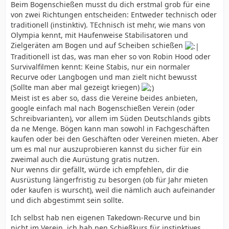
Beim Bogenschießen musst du dich erstmal grob für eine
von zwei Richtungen entscheiden: Entweder technisch oder
traditionell (instinktiv). TEchnisch ist mehr, wie mans von
Olympia kennt, mit Haufenweise Stabilisatoren und
Zielgeräten am Bogen und auf Scheiben schießen
Traditionell ist das, was man eher so von Robin Hood oder
Survivalfilmen kennt: Keine Stabis, nur ein normaler
Recurve oder Langbogen und man zielt nicht bewusst
(Sollte man aber mal gezeigt kriegen)
Meist ist es aber so, dass die Vereine beides anbieten,
google einfach mal nach Bogenschießen Verein (oder
Schreibvarianten), vor allem im Süden Deutschlands gibts
da ne Menge. Bögen kann man sowohl in Fachgeschäften
kaufen oder bei den Geschäften oder Vereinen mieten. Aber
um es mal nur auszuprobieren kannst du sicher für ein
zweimal auch die Aurüstung gratis nutzen.
Nur wenns dir gefällt, würde ich empfehlen, dir die
Ausrüstung längerfristig zu besorgen (ob für Jahr mieten
oder kaufen is wurscht), weil die nämlich auch aufeinander
und dich abgestimmt sein sollte.
Ich selbst hab nen eigenen Takedown-Recurve und bin
nicht im Verein, ich hab nen Schießkurs für instinktives