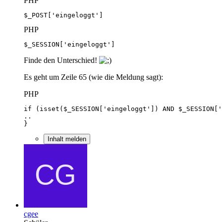
PHP
$_POST['eingeloggt']
PHP
$_SESSION['eingeloggt']
Finde den Unterschied!
Es geht um Zeile 65 (wie die Meldung sagt):
PHP
}
Inhalt melden
cgee