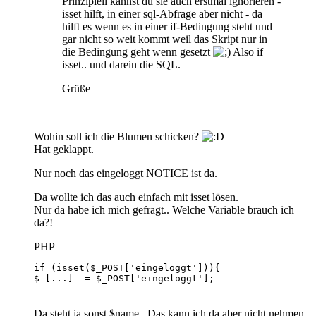
Prinzipiell kannst du sie auch erstmal ignorieren -
isset hilft, in einer sql-Abfrage aber nicht - da
hilft es wenn es in einer if-Bedingung steht und
gar nicht so weit kommt weil das Skript nur in
die Bedingung geht wenn gesetzt
Also if
isset.. und darein die SQL.
Grüße
Wohin soll ich die Blumen schicken?
Hat geklappt.
Nur noch das eingeloggt NOTICE ist da.
Da wollte ich das auch einfach mit isset lösen.
Nur da habe ich mich gefragt.. Welche Variable brauch ich
da?!
PHP
$ [...]  = $_POST['eingeloggt'];
Da steht ja sonst $name.. Das kann ich da aber nicht nehmen,