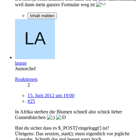
weil dann mein ganzes Formular weg ist
Inhalt melden
lauras
Juniorchef
Reaktionen
2
15. Juni 2012 um 19:00
#25
In Afrika sterben die Blumen schnell also schick lieber
Gummibärchen
Bist du sicher dass es $_POST['eingeloggt'] ist?
Übrigens: Das session_start(); muss eigentlich vor jegliche
Ausgabe. Schreib das mal besser ganz hoch.