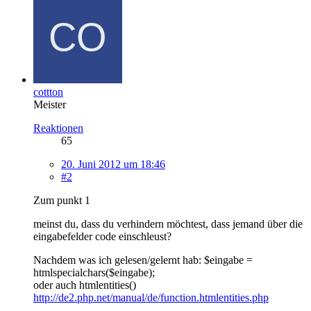
cottton
Meister
Reaktionen
65
20. Juni 2012 um 18:46
#2
Zum punkt 1
meinst du, dass du verhindern möchtest, dass jemand über die
eingabefelder code einschleust?
Nachdem was ich gelesen/gelernt hab: $eingabe =
htmlspecialchars($eingabe);
oder auch htmlentities()
http://de2.php.net/manual/de/function.htmlentities.php