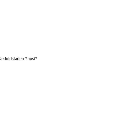
n Geduldsfaden *hust*