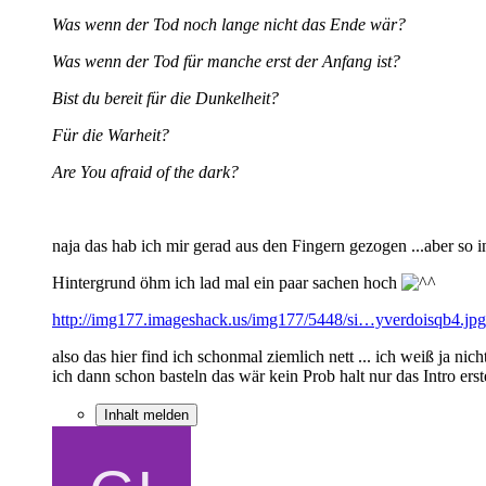
Was wenn der Tod noch lange nicht das Ende wär?
Was wenn der Tod für manche erst der Anfang ist?
Bist du bereit für die Dunkelheit?
Für die Warheit?
Are You afraid of the dark?
naja das hab ich mir gerad aus den Fingern gezogen ...aber so in
Hintergrund öhm ich lad mal ein paar sachen hoch
http://img177.imageshack.us/img177/5448/si…yverdoisqb4.jpg
also das hier find ich schonmal ziemlich nett ... ich weiß ja 
ich dann schon basteln das wär kein Prob halt nur das Intro erste
Inhalt melden