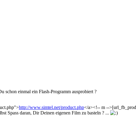
Du schon einmal ein Flash-Programm ausprobiert ?
duct.php">
http://www.simtel.net/product.php
</a><!-- m -->[url_fb_pr
elbst Spass daran, Dir Deinen eigenen Film zu basteln ? ...