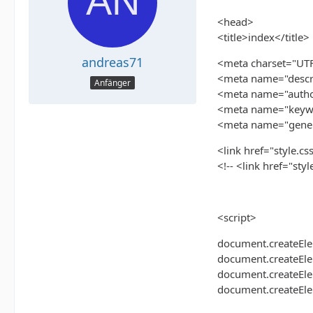
<head>
<title>index</title>
andreas71
<meta charset="UTF
<meta name="descri
Anfänger
<meta name="autho
<meta name="keywo
<meta name="genera
<link href="style.cs
<!-- <link href="styl
<script>
document.createEle
document.createEle
document.createElem
document.createElem