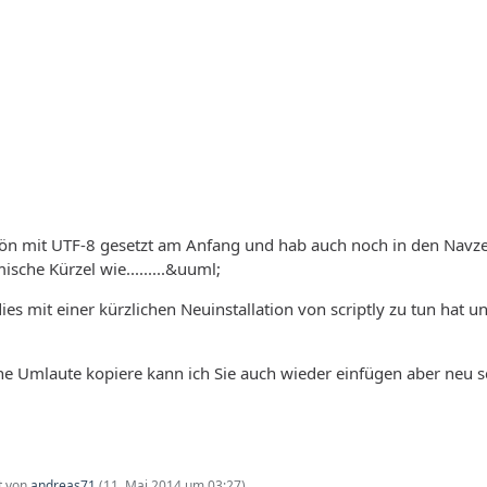
chön mit UTF-8 gesetzt am Anfang und hab auch noch in den Navz
sche Kürzel wie.........&uuml;
ies mit einer kürzlichen Neuinstallation von scriptly zu tun hat
 Umlaute kopiere kann ich Sie auch wieder einfügen aber neu sch
zt von
andreas71
(
11. Mai 2014 um 03:27
)