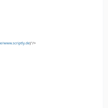
e/www.scriptly.de
)"/>