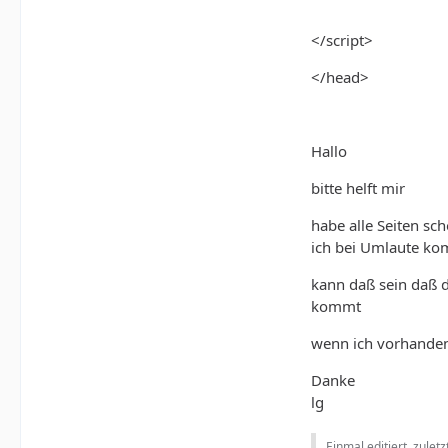
</script>
</head>
Hallo
bitte helft mir
habe alle Seiten s
ich bei Umlaute komi
kann daß sein daß d
kommt
wenn ich vorhandene
Danke
lg
Einmal editiert, zulet