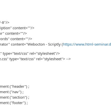
-8"/>
ption" content=""/>
r" content=""/>
rds" content=""/>
tor" content="Webocton - Scriptly (
https://www.html-seminar.d
s" type="text/css" rel="stylesheet"/>
e.css" type="text/css" rel="stylesheet"> -->
ment ("header") ;
ment ("nav") ;
ent ("section") ;
ent ("footer") ;