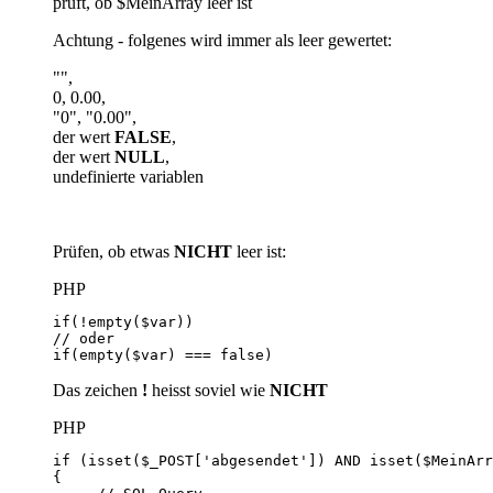
prüft, ob $MeinArray leer ist
Achtung - folgenes wird immer als leer gewertet:
"",
0, 0.00,
"0", "0.00",
der wert
FALSE
,
der wert
NULL
,
undefinierte variablen
Prüfen, ob etwas
NICHT
leer ist:
PHP
if(empty($var) === false)
Das zeichen
!
heisst soviel wie
NICHT
PHP