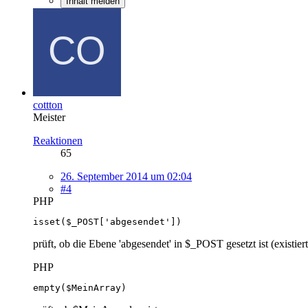
Inhalt melden
cottton
Meister
Reaktionen
65
26. September 2014 um 02:04
#4
PHP
isset($_POST['abgesendet'])
prüft, ob die Ebene 'abgesendet' in $_POST gesetzt ist (existiert
PHP
empty($MeinArray)