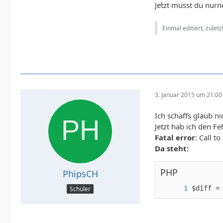
Jetzt musst du nurn
Einmal editiert, zulet
 */
3. Januar 2015 um 21:00
}
Ich schaffs glaub ni
Jetzt hab ich den Fe
Fatal error
: Call t
Da steht:
PHP
PhipsCH
$diff =
Schüler