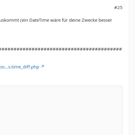
#25
rauskommt (ein DateTime wäre für deine Zwecke besser
#########################################
bo…s.time_diff.php