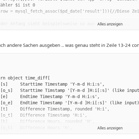
Alles anzeigen
 Ich gehe davon aus das die Spalten `podizei_von` und `p
 auch andere Sachen ausgeben .. was genau steht in Zeile 13-24 con
Alles anzeigen