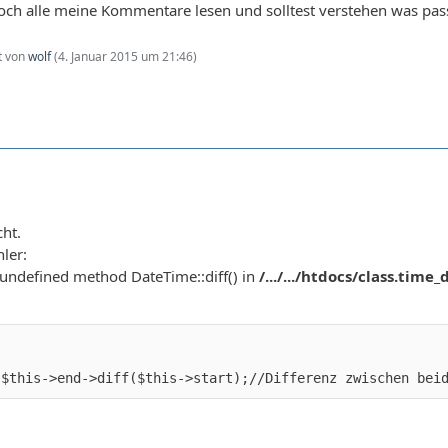
och alle meine Kommentare lesen und solltest verstehen was pass
zt von
wolf
(
4. Januar 2015 um 21:46
)
cht.
hler:
o undefined method DateTime::diff() in
/.../.../htdocs/class.time_
 $this->end->diff($this->start);//Differenz zwischen bei