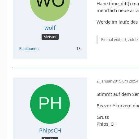
Habe time_diff() ma
mehrfach neue arra
Werde im laufe des
wolf
Meister
Einmal editiert, zulet
Reaktionen
13
2. Januar 2015 um 20:54
Stimmt auf dem Serv
Bis vor ^kurzem dac
Gruss
Phips_CH
PhipsCH