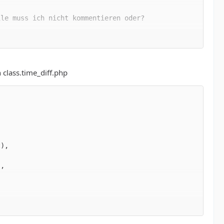
odizei_bis` bei dir existieren..(andernfalls sollt
 class.time_diff.php