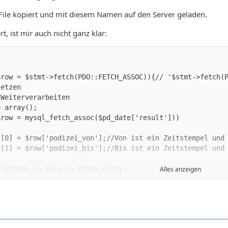
 File kopiert und mit diesem Namen auf den Server geladen.
t, ist mir auch nicht ganz klar:
$row = $stmt->fetch(PDO::FETCH_ASSOC)){// '$stmt->fetch(
/pre>';
Alles anzeigen