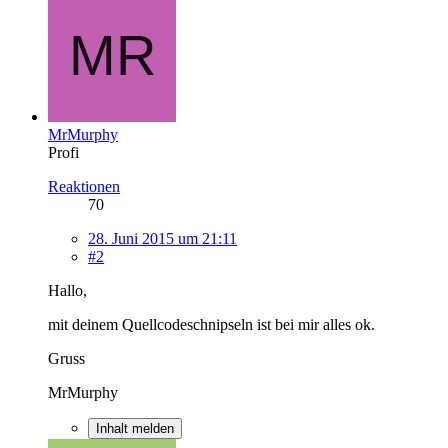
MrMurphy
Profi
Reaktionen
70
28. Juni 2015 um 21:11
#2
Hallo,
mit deinem Quellcodeschnipseln ist bei mir alles ok.
Gruss
MrMurphy
Inhalt melden