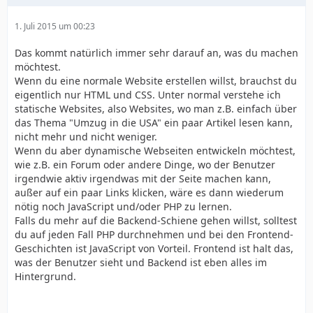
EDIT..
http://google.com/
.. hatte ich vergessen
1. Juli 2015 um 00:23
Das kommt natürlich immer sehr darauf an, was du machen
möchtest.
Wenn du eine normale Website erstellen willst, brauchst du
eigentlich nur HTML und CSS. Unter normal verstehe ich
statische Websites, also Websites, wo man z.B. einfach über
das Thema "Umzug in die USA" ein paar Artikel lesen kann,
nicht mehr und nicht weniger.
Wenn du aber dynamische Webseiten entwickeln möchtest,
wie z.B. ein Forum oder andere Dinge, wo der Benutzer
irgendwie aktiv irgendwas mit der Seite machen kann,
außer auf ein paar Links klicken, wäre es dann wiederum
nötig noch JavaScript und/oder PHP zu lernen.
Falls du mehr auf die Backend-Schiene gehen willst, solltest
du auf jeden Fall PHP durchnehmen und bei den Frontend-
Geschichten ist JavaScript von Vorteil. Frontend ist halt das,
was der Benutzer sieht und Backend ist eben alles im
Hintergrund.