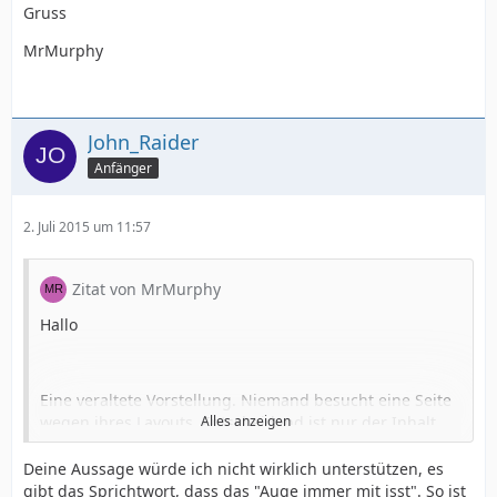
Gruss
MrMurphy
John_Raider
Anfänger
2. Juli 2015 um 11:57
Zitat von MrMurphy
Hallo
Eine veraltete Vorstellung. Niemand besucht eine Seite
wegen ihres Layouts. Entscheidend ist nur der Inhalt.
Alles anzeigen
Ob der Header wie mit Photoshop aussieht oder nur
ähnlich oder ganz anders interessiert die Besucher kein
Deine Aussage würde ich nicht wirklich unterstützen, es
bißchen.
gibt das Sprichtwort, dass das "Auge immer mit isst". So ist