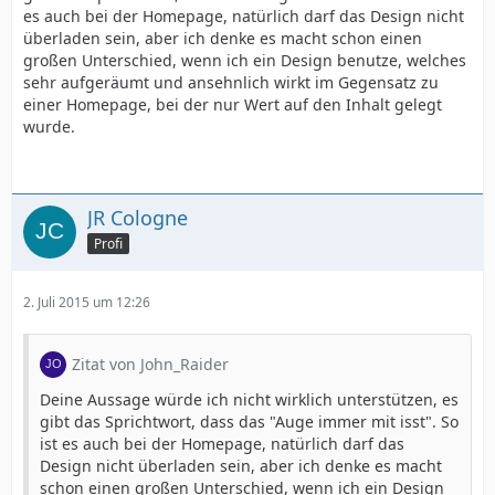
es auch bei der Homepage, natürlich darf das Design nicht
Das beste Layout ist jenes, welches von den Besuchern
überladen sein, aber ich denke es macht schon einen
überhaupt nicht wahrgenommen wird. Wahrgenommen
großen Unterschied, wenn ich ein Design benutze, welches
wird es nämlich nur wenn es stört oder sogar nervt.
sehr aufgeräumt und ansehnlich wirkt im Gegensatz zu
einer Homepage, bei der nur Wert auf den Inhalt gelegt
Gruss
wurde.
MrMurphy
JR Cologne
Profi
2. Juli 2015 um 12:26
Zitat von John_Raider
Deine Aussage würde ich nicht wirklich unterstützen, es
gibt das Sprichtwort, dass das "Auge immer mit isst". So
ist es auch bei der Homepage, natürlich darf das
Design nicht überladen sein, aber ich denke es macht
schon einen großen Unterschied, wenn ich ein Design