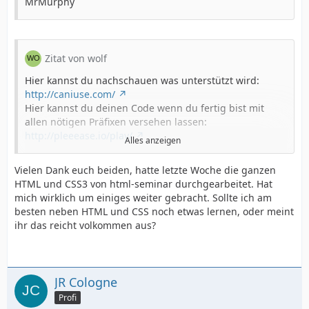
MrMurphy
Zitat von wolf
Hier kannst du nachschauen was unterstützt wird:
http://caniuse.com/
Hier kannst du deinen Code wenn du fertig bist mit
allen nötigen Präfixen versehen lassen:
http://pleeease.io/play/
Alles anzeigen
Ansonnsten noch in allen Browsern ähnliches
Vielen Dank euch beiden, hatte letzte Woche die ganzen
aussehen:
http://necolas.github.io/normalize.css/
HTML und CSS3 von html-seminar durchgearbeitet. Hat
jQuery src:
http://cdnjs.cloudflare.com/ajax/libs/jque…
mich wirklich um einiges weiter gebracht. Sollte ich am
3/jquery.min.js
besten neben HTML und CSS noch etwas lernen, oder meint
CSS Tutorials:
https://css-tricks.com/
ihr das reicht volkommen aus?
Ispiration:
https://dribbble.com/
,
http://tympanus.net/codrops/
,
http://ettrics.com/blog/
Fülltexte:
http://meettheipsums.com/
JR Cologne
...
Profi