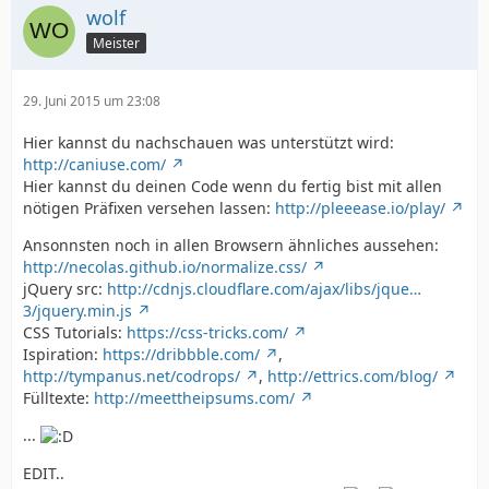
wolf
Meister
29. Juni 2015 um 23:08
Hier kannst du nachschauen was unterstützt wird:
http://caniuse.com/
Hier kannst du deinen Code wenn du fertig bist mit allen
nötigen Präfixen versehen lassen:
http://pleeease.io/play/
Ansonnsten noch in allen Browsern ähnliches aussehen:
http://necolas.github.io/normalize.css/
jQuery src:
http://cdnjs.cloudflare.com/ajax/libs/jque…
3/jquery.min.js
CSS Tutorials:
https://css-tricks.com/
Ispiration:
https://dribbble.com/
,
http://tympanus.net/codrops/
,
http://ettrics.com/blog/
Fülltexte:
http://meettheipsums.com/
...
EDIT..