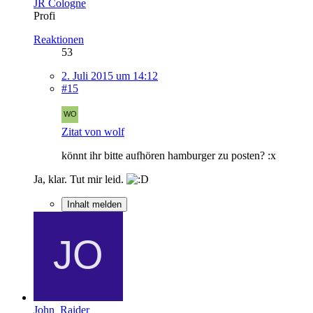
JR Cologne
Profi
Reaktionen
53
2. Juli 2015 um 14:12
#15
Zitat von wolf
könnt ihr bitte aufhören hamburger zu posten? :x
Ja, klar. Tut mir leid.
Inhalt melden
John_Raider