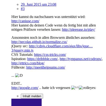
29. Juni 2015 um 23:08
#3
Hier kannst du nachschauen was unterstützt wird:
http://caniuse.com/
Hier kannst du deinen Code wenn du fertig bist mit allen
nötigen Präfixen versehen lassen:
http://pleeease.io/play/
Ansonnsten noch in allen Browsern ähnliches aussehen:
http://necolas.github.io/normalize.css/
jQuery src:
http://cdnjs.cloudflare.com/ajax/libs/jque…
3/jquery.min.js
CSS Tutorials:
https://css-tricks.com/
Ispiration:
https://dribbble.com/
,
http://tympanus.net/codrops/
,
http://ettrics.com/blog/
Fülltexte:
http://meettheipsums.com/
...
EDIT..
http://google.com/
.. hatte ich vergessen
Inhalt melden