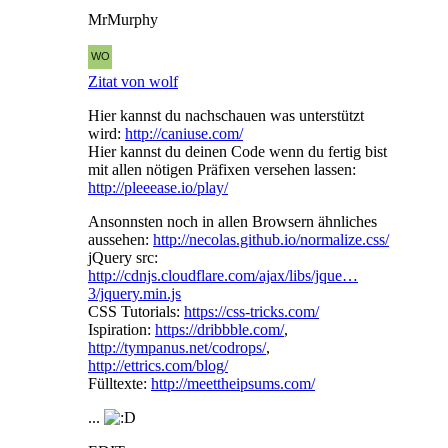
MrMurphy
Zitat von wolf
Hier kannst du nachschauen was unterstützt
wird:
http://caniuse.com/
Hier kannst du deinen Code wenn du fertig bist
mit allen nötigen Präfixen versehen lassen:
http://pleeease.io/play/
Ansonnsten noch in allen Browsern ähnliches
aussehen:
http://necolas.github.io/normalize.css/
jQuery src:
http://cdnjs.cloudflare.com/ajax/libs/jque…
3/jquery.min.js
CSS Tutorials:
https://css-tricks.com/
Ispiration:
https://dribbble.com/
,
http://tympanus.net/codrops/
,
http://ettrics.com/blog/
Fülltexte:
http://meettheipsums.com/
...