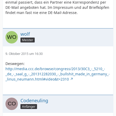
einmal passiert, dass ein Partner eine Korrespondenz per
DE-Mail angeboten hat. Im Impressum und auf Briefköpfen
findet man fast nie eine DE-Mail-Adresse.
wolf
Meister
9. Oktober 2015 um 16:30
Deswegen:
http://media.ccc.de/browse/congress/2013/30C3_-_5210_-
_de_-_saal_g_-_201312282030_-_bullshit_made_in_germany_-
_linus_neumann.html#video&t=2310
Codeneuling
Anfänger