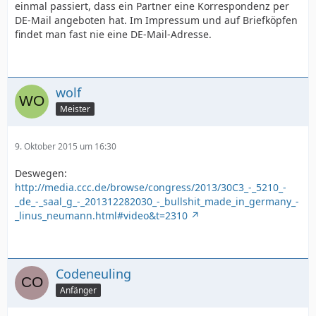
einmal passiert, dass ein Partner eine Korrespondenz per
DE-Mail angeboten hat. Im Impressum und auf Briefköpfen
findet man fast nie eine DE-Mail-Adresse.
wolf
Meister
9. Oktober 2015 um 16:30
Deswegen:
http://media.ccc.de/browse/congress/2013/30C3_-_5210_-
_de_-_saal_g_-_201312282030_-_bullshit_made_in_germany_-
_linus_neumann.html#video&t=2310
Codeneuling
Anfänger