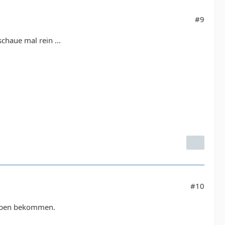
#9
schaue mal rein ...
#10
ehoben bekommen.