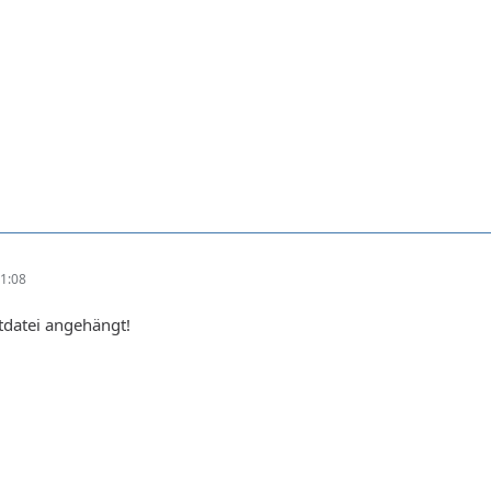
1:08
xtdatei angehängt!