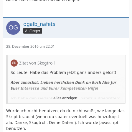
ogalb_nafets
Anfänger
28. Dezember 2016 um 22:01
Zitat von Skogtroll
So Leute! Habe das Problem jetzt ganz anders gelöst!
Aber zunächst: Lieben herzlichen Dank an Euch Alle für
Euer Interesse und Eurer kompetenten Hilfe!
Ich habe den Gedanken von ogalb_nafets aufgegriffen:
Alles anzeigen
Bleibe doch auf der selben Seite!
Würde ich nicht benutzen, da du nicht weißt, wie lange das
Ich habe nun unter der if-Logik eine txt-Datei includet,
Skript braucht (wenn du später eventuell was hinzufügst
die dem Besucher sagt: Alles O.K.! eMail versendet usw.
ala. Danke, Skogtroll. Deine Daten:). Ich würde Javascript
usw.
benutzen.