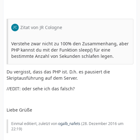
...und unter else eine andere txt-Datei includet, die da
sagt: Bitte alle Felder ausfüllen.
Und das klappt wunderbar!!!!
Zitat von JR Cologne
Jetzt habe ich aber eine andere Frage. Hätte ich
weiterschalten können zu einer danke.php, dann wäre
Verstehe zwar nicht zu 100% den Zusammenhang, aber
im head ein "<meta http-equiv="Refresh"
PHP kannst du mit der Funktion sleep() für eine
content="5;URL=../index.php">" gewesen, der nach 5
bestimmte Anzahl von Sekunden schlafen legen.
Sekunden auf meine Startseite geschaltet hätte.
Kann ich hinter meiner includet-Anweisung jetzt per
Du vergisst, dass das PHP ist. D.h. es pausiert die
php einen Timer setzen, der nach 5 Sekunden
Skriptausführung auf dem Server.
weiterleitet... ...wobei
...ich überlege
gerade: Dann könnte ja wieder dieser omminöse Fehler
//EDIT: oder sehe ich das falsch?
kommen... ...oder
...
Was meint Ihr?
Liebe Grüße
Einmal editiert, zuletzt von
ogalb_nafets
(
28. Dezember 2016 um
22:19
)