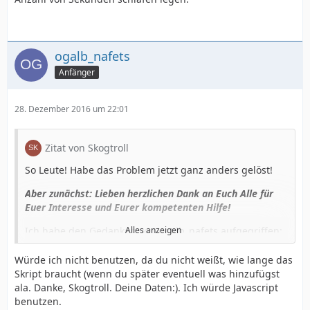
ogalb_nafets
Anfänger
28. Dezember 2016 um 22:01
Zitat von Skogtroll
So Leute! Habe das Problem jetzt ganz anders gelöst!
Aber zunächst: Lieben herzlichen Dank an Euch Alle für
Euer Interesse und Eurer kompetenten Hilfe!
Ich habe den Gedanken von ogalb_nafets aufgegriffen:
Alles anzeigen
Bleibe doch auf der selben Seite!
Würde ich nicht benutzen, da du nicht weißt, wie lange das
Ich habe nun unter der if-Logik eine txt-Datei includet,
Skript braucht (wenn du später eventuell was hinzufügst
die dem Besucher sagt: Alles O.K.! eMail versendet usw.
ala. Danke, Skogtroll. Deine Daten:). Ich würde Javascript
usw.
benutzen.