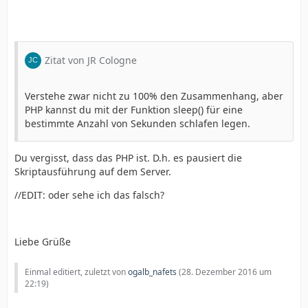
...und unter else eine andere txt-Datei includet, die da
sagt: Bitte alle Felder ausfüllen.
Und das klappt wunderbar!!!!
Zitat von JR Cologne
Jetzt habe ich aber eine andere Frage. Hätte ich
weiterschalten können zu einer danke.php, dann wäre
Verstehe zwar nicht zu 100% den Zusammenhang, aber
im head ein "<meta http-equiv="Refresh"
PHP kannst du mit der Funktion sleep() für eine
content="5;URL=../index.php">" gewesen, der nach 5
bestimmte Anzahl von Sekunden schlafen legen.
Sekunden auf meine Startseite geschaltet hätte.
Kann ich hinter meiner includet-Anweisung jetzt per
Du vergisst, dass das PHP ist. D.h. es pausiert die
php einen Timer setzen, der nach 5 Sekunden
Skriptausführung auf dem Server.
weiterleitet... ...wobei
...ich überlege
gerade: Dann könnte ja wieder dieser omminöse Fehler
//EDIT: oder sehe ich das falsch?
kommen... ...oder
...
Was meint Ihr?
Liebe Grüße
Einmal editiert, zuletzt von
ogalb_nafets
(
28. Dezember 2016 um
22:19
)