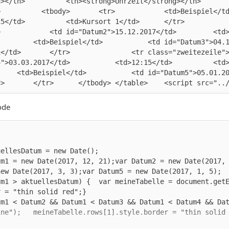
		<th><strong>Ort</strong></th>		</tr>	  
		
<tr class="zweitezeile">			<td>Beisp
		
>			<td>Beispiel</td>			<td id 
>			<td>12:15</td>			<td>Kursort 2</td>			</tr>					<
rt 1</td>		</tr>	   </tbody>	</
ode
um1 = new Date(2017, 12, 21);var Datum2 = new Date(2017,
{	var meineTabelle = document.getElementById("termine");	meineTabelle.rows[1].styl
 Datum2 && Datum1 < Datum3 && Datum1 < Datum4 && Datum5) {	var meineTabelle = document.get