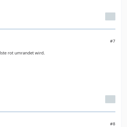
belle = document.getEl
#7
= "thin solid red";}
llste rot umrandet wird.
#8