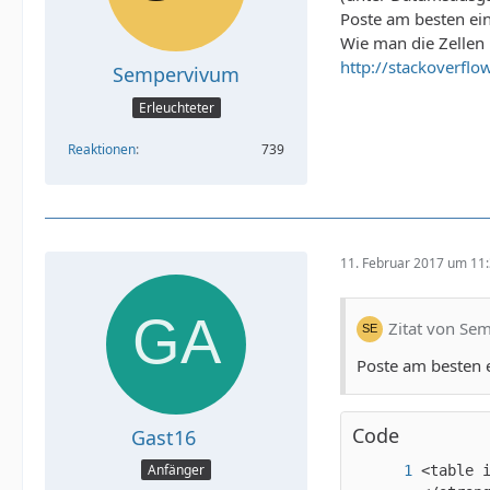
Poste am besten ein
Wie man die Zellen m
http://stackoverfl
Sempervivum
Erleuchteter
Reaktionen
739
11. Februar 2017 um 11
Zitat von Se
Poste am besten e
Code
Gast16
Anfänger
<table id="termine">	  <thead>		<tr