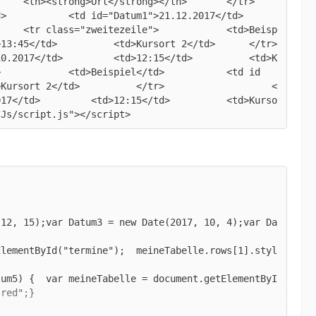
table>	<script src="../Js/script.js"></script>
 12, 15);var Datum3 = new Date(2017, 10, 4);var Da
ElementByI