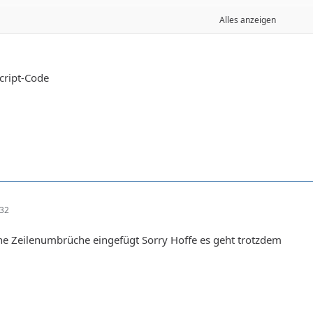
Alles anzeigen
{	var meineTabelle = document.getElementById("termine");	meineTabelle.rows[2].styl
< Datum1 && Datum2 < Datum3 && Datum2 < Datum4 && Datum2 < Datum5) {	var meineTa
cript-Code
{	var meineTabelle = document.getElementById("termine");	meineTabelle.rows[3].styl
< Datum1 && Datum3 < Datum2 && Datum3 < Datum4 && Datum3 < Datum5) {	var meineTa
:32
{	var meineTabelle = document.getElementById("termine");	meineTabelle.rows[4].styl
ine Zeilenumbrüche eingefügt Sorry Hoffe es geht trotzdem
< Datum1 && Datum4 < Datum2 && Datum4 < Datum3 && Datum4 < Datum5) {	var meineTa