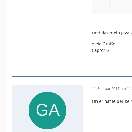
if (Datum2 > aktuellesDatum) 
if (Datum2 
Und das mein JavaS
Viele Grüße
Capro16
if (Datum3 > aktuellesDatum) 
if (Datum3 
11. Februar 2017 um 11
if (Datum4 > aktuellesDatum) 
Oh er hat leider ke
if (Datum4 