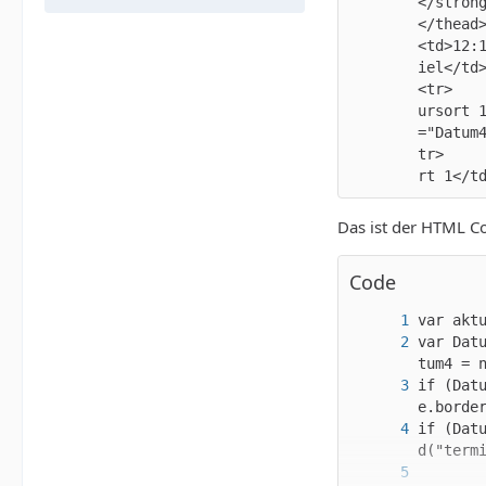
</strong></th>			<th><strong>Uhrzeit</strong></th>	
</thead>	  	  <tbody>		<tr>			<td>Beispiel</td>			<td id="Datum1">21.12.2017</td>	
<td>12:15</td>			<td>Kursort 1</td>		</tr>				
iel</td>			<td id="Datum2">15.12.2017</td>			<td>13:45</td>			<td>Kursort 2</td>		</tr>		
<tr>			<td>Beispiel</td>			<td id="Datum3">04.10.2017</td>			<td>12:15</td>			<td>K
ursort 1</td>		</tr>				<tr class="zweitezeile"
="Datum4">03.03.2017</td
tr>			<td>Beispiel</td>			<td id="Datum5">05.01.2017</td>			<td>12:15</td>			<td>Kurso
Das ist der HTML C
Code
var Dat
if (Datum1 > aktuellesDatum) 
if (Datum1 <