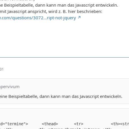
e Beispieltabelle, dann kann man das Javascript entwickeln.
it Javascript anspricht, wird z. B. hier beschrieben:
ow.com/questions/3072…ript-not-jquery
:31
mpervivum
ine Beispieltabelle, dann kann man das Javascript entwickeln.
>			<th><strong>Thema</strong></th>			<th><strong>Datum