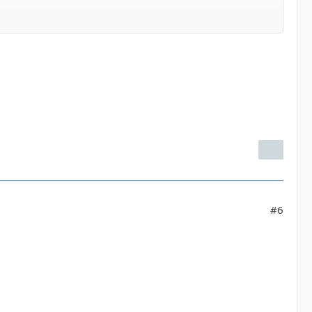
belle = document.getEl
belle = document.getEl
#6
belle = document.getEl