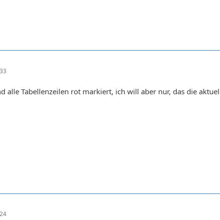
{	var meineTabelle = document.getElementById("termine");	meineTabelle.rows[5].styl
< Datum1 && Datum5 < Datum2 && Datum5 < Datum3 && Datum5 < Datum4) {	var meineTa
:33
ementById("termine");	meineTabelle.rows[5].style.border 
alle Tabellenzeilen rot markiert, ich will aber nur, das die aktue
:24