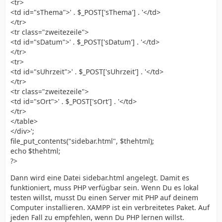
<tr>
<td id="sThema">' . $_POST['sThema'] . '</td>
</tr>
<tr class="zweitezeile">
<td id="sDatum">' . $_POST['sDatum'] . '</td>
</tr>
<tr>
<td id="sUhrzeit">' . $_POST['sUhrzeit'] . '</td>
</tr>
<tr class="zweitezeile">
<td id="sOrt">' . $_POST['sOrt'] . '</td>
</tr>
</table>
</div>';
file_put_contents("sidebar.html", $thehtml);
echo $thehtml;
?>
Dann wird eine Datei sidebar.html angelegt. Damit es
funktioniert, muss PHP verfügbar sein. Wenn Du es lokal
testen willst, musst Du einen Server mit PHP auf deinem
Computer installieren. XAMPP ist ein verbreitetes Paket. Auf
jeden Fall zu empfehlen, wenn Du PHP lernen willst.