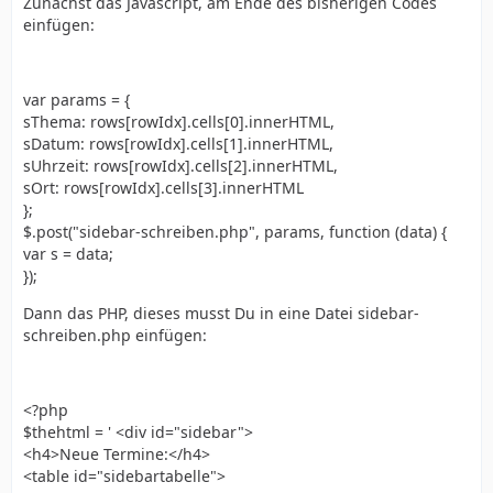
Zunächst das Javascript, am Ende des bisherigen Codes
einfügen:
var params = {
sThema: rows[rowIdx].cells[0].innerHTML,
sDatum: rows[rowIdx].cells[1].innerHTML,
sUhrzeit: rows[rowIdx].cells[2].innerHTML,
sOrt: rows[rowIdx].cells[3].innerHTML
};
$.post("sidebar-schreiben.php", params, function (data) {
var s = data;
});
Dann das PHP, dieses musst Du in eine Datei sidebar-
schreiben.php einfügen:
<?php
$thehtml = ' <div id="sidebar">
<h4>Neue Termine:</h4>
<table id="sidebartabelle">