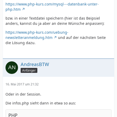
https://www.php-kurs.com/mysql---datenbank-unter-
Der PHP-Befehl hat den Vorteil, dass auch ein Array
php.htm
ausgeben kannst, z.B.
bzw. in einer Textdatei speichern (hier ist das Beipsiel
anders, kannst du ja aber an deine Wünsche anpassen):
Code
https://www.php-kurs.com/uebung-
print_r ( $_POST );
newsletteranmeldung.htm
und auf der nächsten Seite
die Lösung dazu.
Sollte dann funktionieren - siehe auch
https://www.php-
kurs.com/formularauswertung-mit-php.htm
AndreasBTW
Anfänger
16. Mai 2017 um 21:32
Oder in der Session.
Die infos.php sieht dann in etwa so aus:
PHP