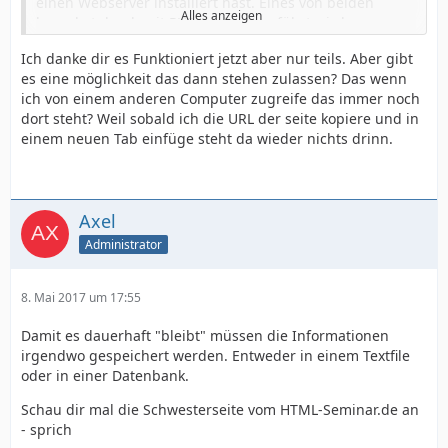
einen Webserver installiert hast. Eines von beiden
Alles anzeigen
brauchst du, damit PHP auch ausgeführt wird.
Ich danke dir es Funktioniert jetzt aber nur teils. Aber gibt
Das Problem in deinem Code und Dateinamen ist die
es eine möglichkeit das dann stehen zulassen? Das wenn
Dateiendung. Damit PHP ausgeführt wird, muss die
ich von einem anderen Computer zugreife das immer noch
Dateiendung .php lauten (wenn die Servereinstelliunge
dort steht? Weil sobald ich die URL der seite kopiere und in
nicht verstellt ist)
einem neuen Tab einfüge steht da wieder nichts drinn.
HTML
Axel
Administrator
</form>
8. Mai 2017 um 17:55
und der PHP-Code:
Damit es dauerhaft "bleibt" müssen die Informationen
irgendwo gespeichert werden. Entweder in einem Textfile
PHP: infos.php
oder in einer Datenbank.
Schau dir mal die Schwesterseite vom HTML-Seminar.de an
- sprich
?>