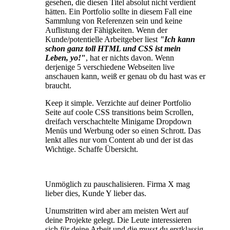
gesehen, die diesen Titel absolut nicht verdient
hätten. Ein Portfolio sollte in diesem Fall eine
Sammlung von Referenzen sein und keine
Auflistung der Fähigkeiten. Wenn der
Kunde/potentielle Arbeitgeber liest
"Ich kann
schon ganz toll HTML und CSS ist mein
Leben, yo!
"
, hat er nichts davon. Wenn
derjenige 5 verschiedene Webseiten live
anschauen kann, weiß er genau ob du hast was er
braucht.
Keep it simple. Verzichte auf deiner Portfolio
Seite auf coole CSS transitions beim Scrollen,
dreifach verschachtelte Minigame Dropdown
Menüs und Werbung oder so einen Schrott. Das
lenkt alles nur vom Content ab und der ist das
Wichtige. Schaffe Übersicht.
Unmöglich zu pauschalisieren. Firma X mag
lieber dies, Kunde Y lieber das.
Unumstritten wird aber am meisten Wert auf
deine Projekte gelegt. Die Leute interessieren
sich für deine Arbeit und die musst du erstklassig