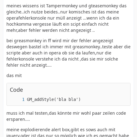
}
meines wissens ist Tampermonkey und gteasemonkey das
gleiche..ich nutze beides..nur komisches ist das meine
operafehlerkonsole nur müll anzeigt ...wenn ich da ein
hochkomma vergesse läuft ein scipt einfach nicht
mehr,aber fehler werden nicht angezeigt ..
bei greasmonkey in ff wird mir der fehler angezeigt
deswegen bastel ich immer mit greasmonkey..teste aber die
scripte aber auch in opera ob sie da laufen,nur die
fehlerkonsole verstehe ich da nicht ,das sie mir solche
fehler nicht anzeigt....
das mit
Code
GM_addStyle('bla bla')
muss ich mal testen,das könnte mir wohl paar zeilen code
ersparen....
meine explodierende alert box,gibt es sows auch mit
jquery,oder ist das nur so möglich wie ich es gemacht habe