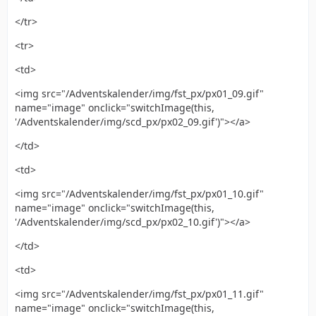
</tr>
<tr>
<td>
<img src="/Adventskalender/img/fst_px/px01_09.gif"
name="image" onclick="switchImage(this,
'/Adventskalender/img/scd_px/px02_09.gif')"></a>
</td>
<td>
<img src="/Adventskalender/img/fst_px/px01_10.gif"
name="image" onclick="switchImage(this,
'/Adventskalender/img/scd_px/px02_10.gif')"></a>
</td>
<td>
<img src="/Adventskalender/img/fst_px/px01_11.gif"
name="image" onclick="switchImage(this,