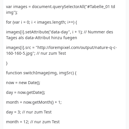
var images = document.querySelectorAll("#Tabelle_01 td
img");
for (var i = 0; i < images.length; i++) {
images[i].setAttribute("data-day", i + 1); // Nummer des
Tages als data-Attribut hinzu fuegen
images[i].src = "http://lorempixel.com/output/nature-q-c-
160-160-5.jpg"; // nur zum Test
}
function switchImage(img, imgSrc) {
now = new Date();
day = now.getDate();
month = now.getMonth() + 1;
day = 3; // nur zum Test
month = 12; // nur zum Test