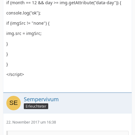
if (month == 12 && day >= img.getAttribute("data-day")) {
console.log("ok");
if (imgSrc != "none") {
img.src = imgSrc;
}
}
}
</script>
Sempervivum
Erleuchteter
22. November 2017 um 16:38