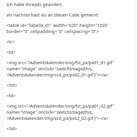
Ich habe threads geändert.
als nächste hast du an diesen Code gemeint:
<table id="Tabelle_01" width="620" height="1020"
border="0" cellpadding="0" cellspacing="0">
<tr>
<td>
<img src="/Adventskalender/img/fst_px/px01_01.gif"
name="image" onclick="switchImage(this,
'/Adventskalender/img/scd_px/px02_01.gif')"></a>
</td>
<td>
<img src="/Adventskalender/img/fst_px/px01_02.gif"
name="image" onclick="switchImage(this,
'/Adventskalender/img/scd_px/px02_02.gif')"></a>
</td>