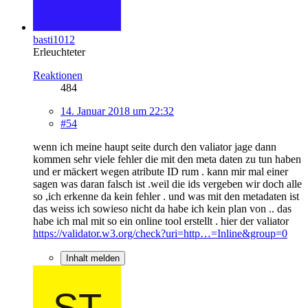
basti1012
Erleuchteter
Reaktionen
484
14. Januar 2018 um 22:32
#54
wenn ich meine haupt seite durch den valiator jage dann
kommen sehr viele fehler die mit den meta daten zu tun haben
und er mäckert wegen atribute ID rum . kann mir mal einer
sagen was daran falsch ist .weil die ids vergeben wir doch alle
so ,ich erkenne da kein fehler . und was mit den metadaten ist
das weiss ich sowieso nicht da habe ich kein plan von .. das
habe ich mal mit so ein online tool erstellt . hier der valiator
https://validator.w3.org/check?uri=http…=Inline&group=0
Inhalt melden