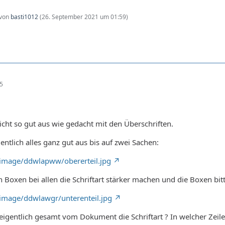
 von
basti1012
(
26. September 2021 um 01:59
)
25
cht so gut aus wie gedacht mit den Überschriften.
gentlich alles ganz gut aus bis auf zwei Sachen:
g/image/ddwlapww/obererteil.jpg
n Boxen bei allen die Schriftart stärker machen und die Boxen bit
/image/ddwlawgr/unterenteil.jpg
eigentlich gesamt vom Dokument die Schriftart ? In welcher Zeile