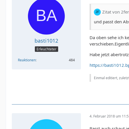
Zitat von 2fe
und passt den Ab
Da oben sehe ich ke
basti1012
verschieben.Eigentli
Erleuchteter
Habe jetzt abertro
Reaktionen
484
https://basti1012.
Einmal editiert, zulet
4. Februar 2018 um 11:
Passt auch schaut j