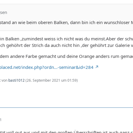
rsen
stand an wie beim oberen Balken, dann bin ich ein wunschloser M
in Balken ,zumindest weiss ich nicht was du meinst.Aber der schw
ch gehöhrt der Strich da auch nicht hin ,der gehöhrt zur Galerie v
tzdem andere Farbe gemacht und deine Orange anders rum gemac
bplaced.net/index.php?ordn…-seminar&id=284
zt von
basti1012
(
26. September 2021 um 01:59
)
51
etzt voll gut aus und mit den großen Überschriften ist auch ganz 