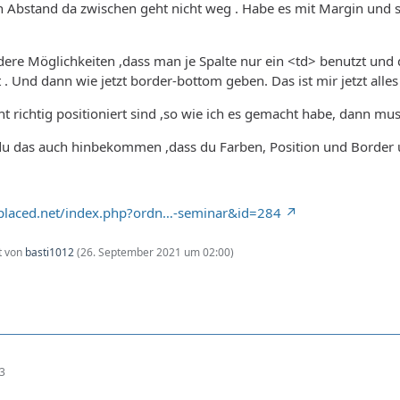
n Abstand da zwischen geht nicht weg . Habe es mit Margin und so 
ere Möglichkeiten ,dass man je Spalte nur ein <td> benutzt und
. Und dann wie jetzt border-bottom geben. Das ist mir jetzt alles z
ht richtig positioniert sind ,so wie ich es gemacht habe, dann mu
u das auch hinbekommen ,dass du Farben, Position und Border 
bplaced.net/index.php?ordn…-seminar&id=284
zt von
basti1012
(
26. September 2021 um 02:00
)
53