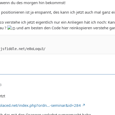
 wenn du des morgen hin bekommst!
 positionieren ist ja enspannt, des kann ich jetzt auch mal gan
o verstehe ich jetzt eigentlich nur ein Anliegen hät ich noch: K
au ?
und am besten den Code hier reinkopieren verstehe gar 
/jsfiddle.net/e8oLoqu3/
43
etzt
bplaced.net/index.php?ordn…-seminar&id=284
ich das mit den Orangen verkehrt rumgemacht habe .