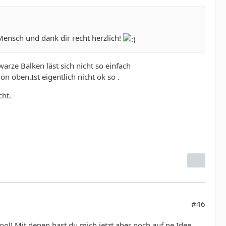
ensch und dank dir recht herzlich!
arze Balken läst sich nicht so einfach
on oben.Ist eigentlich nicht ok so .
ht.
#46
cool! Mit denen hast du mich jetzt aber noch auf ne Idee