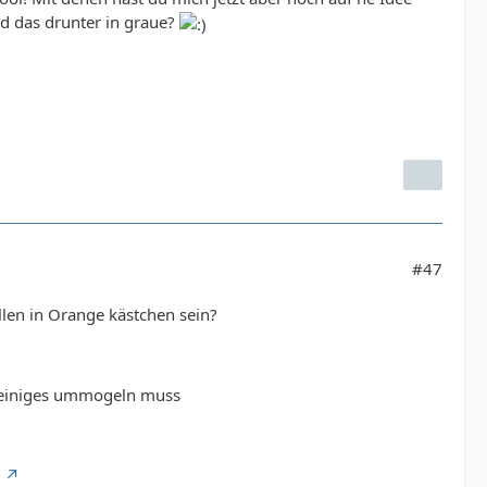
nd das drunter in graue?
#47
llen in Orange kästchen sein?
r einiges ummogeln muss