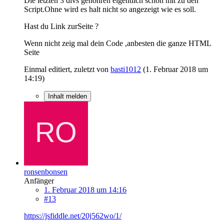
Die letzten 3 divs gehöhren eigentlich schon mit zu den
Script.Ohne wird es halt nicht so angezeigt wie es soll.
Hast du Link zurSeite ?
Wenn nicht zeig mal dein Code ,anbesten die ganze HTML
Seite
Einmal editiert, zuletzt von
basti1012
(
1. Februar 2018 um
14:19
)
Inhalt melden
ronsenbonsen
Anfänger
1. Februar 2018 um 14:16
#13
https://jsfiddle.net/20j562wo/1/