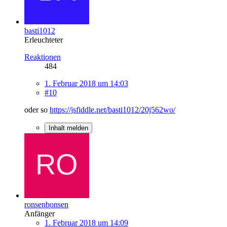
basti1012
Erleuchteter
Reaktionen
484
1. Februar 2018 um 14:03
#10
oder so
https://jsfiddle.net/basti1012/20j562wo/
Inhalt melden
ronsenbonsen
Anfänger
1. Februar 2018 um 14:09