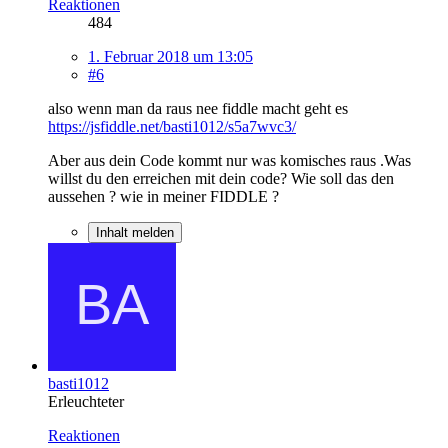
Reaktionen
484
1. Februar 2018 um 13:05
#6
also wenn man da raus nee fiddle macht geht es
https://jsfiddle.net/basti1012/s5a7wvc3/
Aber aus dein Code kommt nur was komisches raus .Was
willst du den erreichen mit dein code? Wie soll das den
aussehen ? wie in meiner FIDDLE ?
Inhalt melden
basti1012
Erleuchteter
Reaktionen