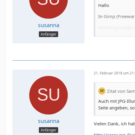
Hallo
In Gimp (Freeware
susanna
Allerdings wage 
Anfänger
Selbstverständlic
aus und haben di
Zur Grundlage zu
überspringen mö
21. Februar 2018 um 21
Bilder lassen sich
ungleichen Seiten
werden. Da die So
Zitat von Se
sinnvoll alle Sei
Auch mit JPG-Ill
Dein Wunsch "Ich w
Seite angeben, so
Gruss
susanna
Vielen Dank, ich ha
MrMurphy
Anfänger
http://www.jpg-illu