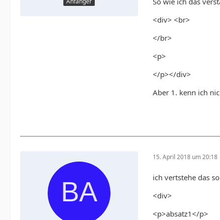
So wie ich das vers
Anfänger
<div> <br>
</br>
<p>
</p></div>
Aber 1. kenn ich nic
15. April 2018 um 20:18
ich vertstehe das so
<div>
<p>absatz1</p>