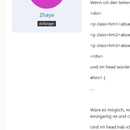
Wenn ich den teilen
<div>
Zhaya
<p class=hm1>absa
Anfänger
<p class=hm2>absa
<p class=hm3>absa
</div>
und im head würde
#hm1 {
...
Wäre es möglich, mi
einzigartig ist und
Und im head hab ich