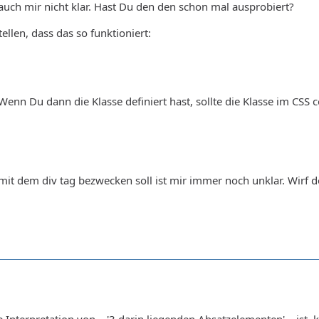
auch mir nicht klar. Hast Du den den schon mal ausprobiert?
ellen, dass das so funktioniert:
 Wenn Du dann die Klasse definiert hast, sollte die Klasse im CSS
it dem div tag bezwecken soll ist mir immer noch unklar. Wirf d
 Interpretation von ...'3 darin liegenden Absatzelementen'... ist