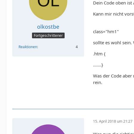
Dein Code oben ist 
Kann mir nicht vorst
olkostbe
class="hm1"
Fortgeschrittener
sollte es wohl sein.
Reaktionen
4
.htm {
.......}
Was der Code aber m
rein.
15. April 2018 um 21:27
Was nun die richtige