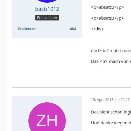
<p>absatz2</p>
basti1012
<p>absatz3</p>
Erleuchteter
</div>
Reaktionen
484
und <br> nutzt man
Das <p> mach von si
15. April 2018 um 20:47
Das sieht schon log
Und danke wegen de