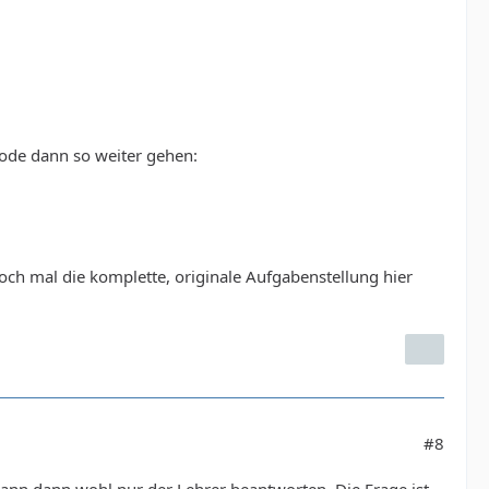
 code dann so weiter gehen:
och mal die komplette, originale Aufgabenstellung hier
#8
, kann dann wohl nur der Lehrer beantworten. Die Frage ist